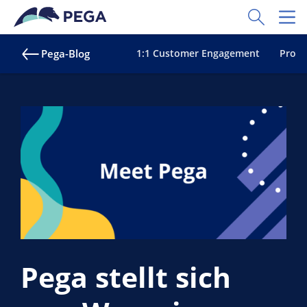
Zum Hauptinhalt wechseln
Toggle Sear
Toggl
Pega-Blog
1:1 Customer Engagement
Proak
Pega stellt sich