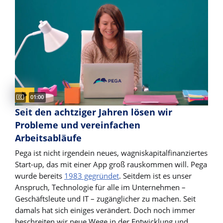
Captions available
Video duration:
01:00
Seit den achtziger Jahren lösen wir
Probleme und vereinfachen
Arbeitsabläufe
Pega ist nicht irgendein neues, wagniskapitalfinanziertes
Start-up, das mit einer App groß rauskommen will. Pega
wurde bereits
1983 gegründet
. Seitdem ist es unser
Anspruch, Technologie für alle im Unternehmen –
Geschäftsleute und IT – zugänglicher zu machen. Seit
damals hat sich einiges verändert. Doch noch immer
beschreiten wir neue Wege in der Entwicklung und