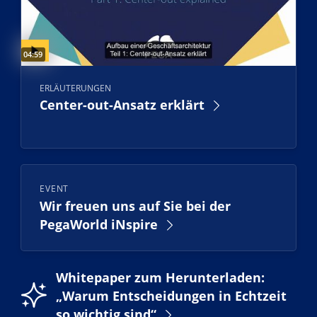
Video duration:
04:59
ERLÄUTERUNGEN
Center-out-Ansatz erklärt
EVENT
Wir freuen uns auf Sie bei der
PegaWorld iNspire
Whitepaper zum Herunterladen:
„Warum Entscheidungen in Echtzeit
so wichtig sind“