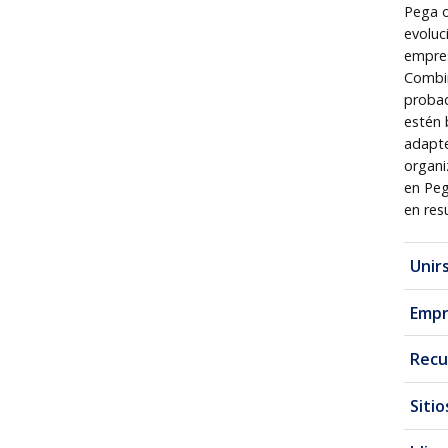
Pega o
evoluc
empres
Combin
probad
estén 
adapte
organi
en Peg
en res
Unir
Empr
Recu
Siti