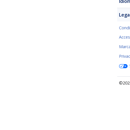
Idio
Lega
Condi
Acces
Marca
Priva
©2026