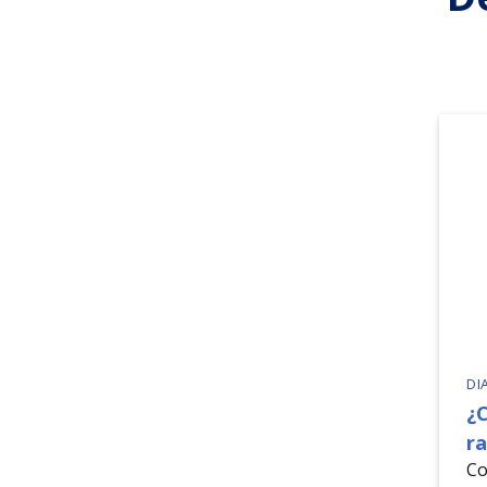
DI
¿C
ra
Co