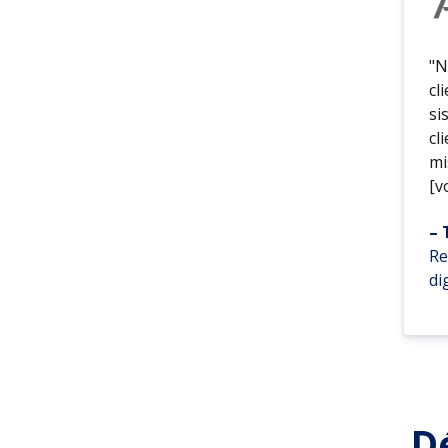
"N
cl
si
cl
mi
[v
– 
Re
di
D