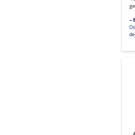
ge
– 
Di
de