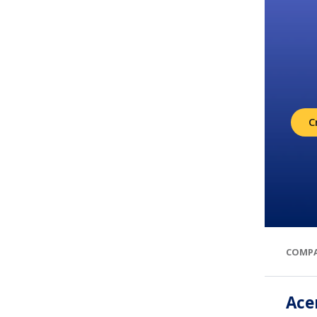
C
COMPA
Ace