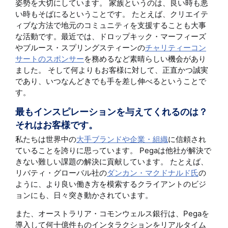
姿勢を大切にしています。 家族というのは、良い時も悪
い時もそばにるということです。 たとえば、クリエイテ
ィブな方法で地元のコミュニティを支援することも大事
な活動です。最近では、ドロップキック・マーフィーズ
やブルース・スプリングスティーンの
チャリティーコン
サートのスポンサー
を務めるなど素晴らしい機会があり
ました。 そして何よりもお客様に対して、正直かつ誠実
であり、いつなんどきでも手を差し伸べるということで
す。
最もインスピレーションを与えてくれるのは？
それはお客様です。
私たちは世界中の
大手ブランドや企業・組織
に信頼され
ていることを誇りに思っています。 Pegaは他社が解決で
きない難しい課題の解決に貢献しています。 たとえば、
リバティ・グローバル社の
ダンカン・マクドナルド氏
の
ように、より良い働き方を模索するクライアントのビジ
ョンにも、日々突き動かされています。
また、オーストラリア・コモンウェルス銀行は、Pegaを
導入して何十億件ものインタラクションをリアルタイム