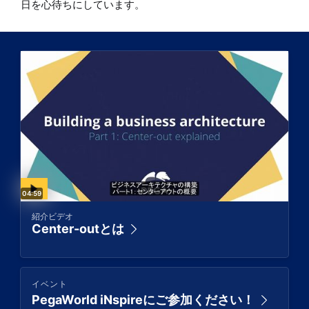
日を心待ちにしています。
Video duration:
04:59
紹介ビデオ
Center-outとは
イベント
PegaWorld iNspireにご参加ください！