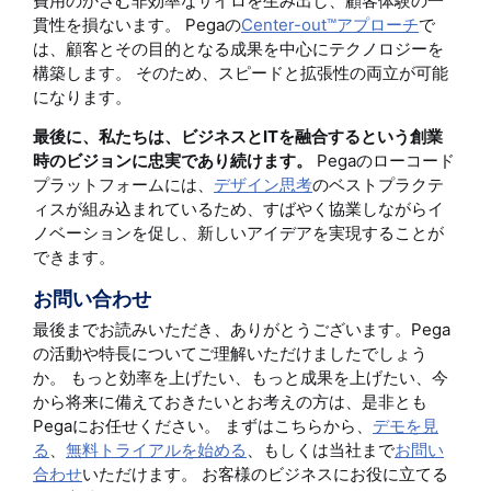
費用のかさむ非効率なサイロを生み出し、顧客体験の一
貫性を損ないます。 Pegaの
Center-out™アプローチ
で
は、顧客とその目的となる成果を中心にテクノロジーを
構築します。 そのため、スピードと拡張性の両立が可能
になります。
最後に、私たちは、ビジネスとITを融合するという創業
時のビジョンに忠実であり続けます。
Pegaのローコード
プラットフォームには、
デザイン思考
のベストプラクテ
ィスが組み込まれているため、すばやく協業しながらイ
ノベーションを促し、新しいアイデアを実現することが
できます。
お問い合わせ
最後までお読みいただき、ありがとうございます。Pega
の活動や特長についてご理解いただけましたでしょう
か。 もっと効率を上げたい、もっと成果を上げたい、今
から将来に備えておきたいとお考えの方は、是非とも
Pegaにお任せください。 まずはこちらから、
デモを見
る
、
無料トライアルを始める
、もしくは当社まで
お問い
合わせ
いただけます。 お客様のビジネスにお役に立てる