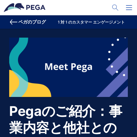
メインコンテンツに飛ぶ
Toggle Sea
Toggl
ペガのブログ
1 対 1 のカスタマー エンゲージメント
プ
Pegaのご紹介：事
業内容と他社との