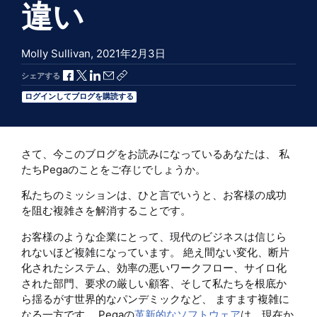
違い
Molly Sullivan,
2021年2月3日
Facebookで共有
Xで共有
LinkedInで共有
メールで共有
共有リンクをコピー
シェアする
ログインしてブログを購読する
さて、今このブログをお読みになっているあなたは、 私
たちPegaのことをご存じでしょうか。
私たちのミッションは、ひと言でいうと、お客様の成功
を阻む複雑さを解消することです。
お客様のような企業にとって、現代のビジネスは信じら
れないほど複雑になっています。 絶え間ない変化、断片
化されたシステム、効率の悪いワークフロー、サイロ化
された部門、要求の厳しい顧客、そして私たちを根底か
ら揺るがす世界的なパンデミックなど、 ますます複雑に
なる一方です。 Pegaの
革新的なソフトウェア
は、現在か