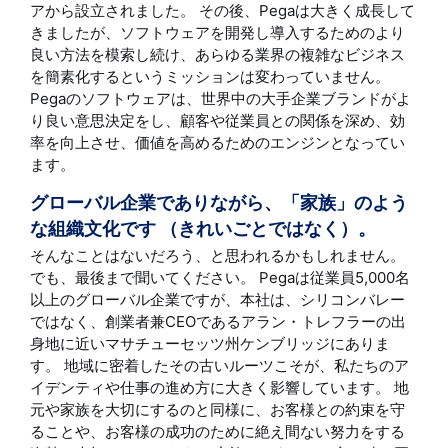
アから設立されました。 その後、Pegaは大きく成長して
きましたが、ソフトウェアを開発し導入するためのより
良い方法を模索し続け、あらゆる業界の複雑なビジネス
を簡素化するというミッションは変わっていません。
Pegaのソフトウェアは、世界中の大手企業ブランドがよ
り良い意思決定をし、顧客や従業員との関係を深め、効
率を向上させ、価値を高めるためのエンジンとなってい
ます。
グローバル企業でありながら、「家族」のよう
な組織文化です （きれいごとではなく）。
そんなことはないだろう、と思われるかもしれません。
でも、最後まで聞いてください。 Pegaは従業員5,000名
以上のグローバル企業ですが、本社は、シリコンバレー
ではなく、創業者兼CEOであるアラン・トレフラーの出
身地に近いマサチューセッツ州ケンブリッジにありま
す。 地域に密着したその古いルーツこそが、私たちのア
イデンティや仕事の進め方に大きく影響しています。 地
元や家族を大切にするのと同様に、お客様との約束を守
ることや、お客様の成功のために絶え間ない努力をする