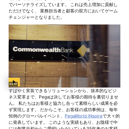
でパーソナライズしています。 これは売上増加に貢献し
ただけでなく、 業務担当者と顧客の双方においてゲーム
チェンジャーとなりました。
Video duration:
03:37
すばやく実装できるソリューションから、抜本的なビジ
ネス変革まで、Pegaは決してお客様の期待を裏切りませ
ん。 私たちはお客様と協力し合って素晴らしい成果を必
ず実現します。 だからこそ、お客様の成功事例は、毎年
恒例のグローバルイベント、
PegaWorld iNspire
で大々的
に発表しています。 このような実績もあり、お陰様で中
には創業当初からご愛顧いただいている35年来のお客様