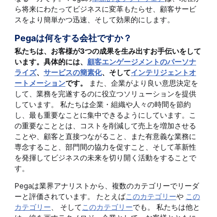
ら将来にわたってビジネスに変革もたらせ、顧客サービ
スをより簡単かつ迅速、そして効果的にします。
Pegaは何をする会社ですか？
私たちは、お客様が3つの成果を生み出すお手伝いをして
います。具体的には、
顧客エンゲージメントのパーソナ
ライズ
、
サービスの簡素化
、そして
インテリジェントオ
ートメーション
です。
また、企業がより良い意思決定を
して、業務を完遂するのに役立つソリューションを提供
しています。 私たちは企業・組織や人々の時間を節約
し、最も重要なことに集中できるようにしています。こ
の重要なこととは、コストを削減して売上を増加させる
ことや、顧客と直接つながること、また有意義な業務に
専念すること、部門間の協力を促すこと、そして革新性
を発揮してビジネスの未来を切り開く活動をすることで
す。
Pegaは業界アナリストから、複数のカテゴリーでリーダ
ーと評価されています。 たとえば
このカテゴリー
や
この
カテゴリー
、 そして
このカテゴリー
でも。 私たちは他と