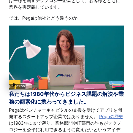
は一線を画すテクノロジー企業として、お客様とともに
業界を再定義しています。
では、Pegaは他社とどう違うのか。
Captions available
Video duration:
01:00
私たちは1980年代からビジネス課題の解決や業
務の簡素化に携わってきました。
Pegaはベンチャーキャピタルの支援を受けてアプリを開
発するスタートアップ企業ではありません。
Pegaの歴史
は1983年にまで遡り、業務部門やIT部門の誰もがテクノ
ロジーを公平に利用できるように変えたいというアイデ