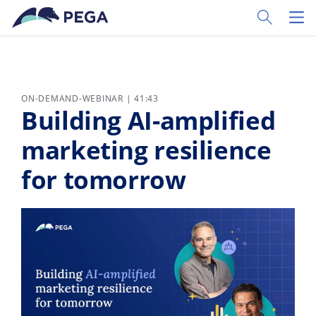
Zum Hauptinhalt wechseln
Toggle Sear
Toggl
ON-DEMAND-WEBINAR | 41:43
Building AI-amplified
marketing resilience
for tomorrow