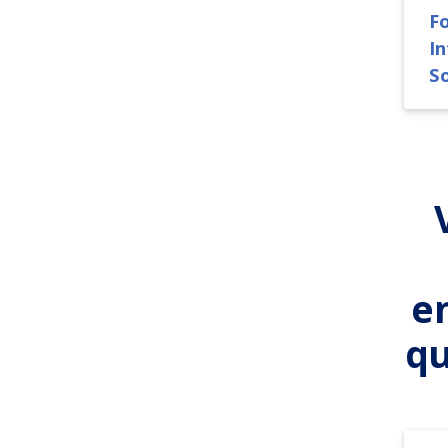
F
I
S
e
qu