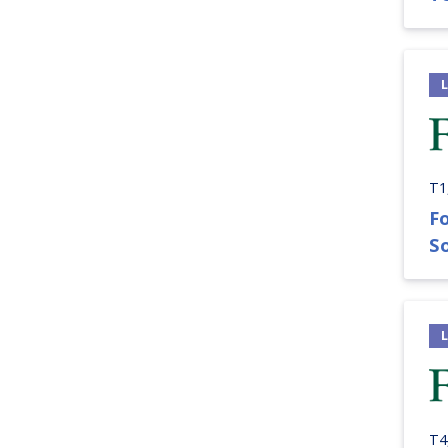
T1
F
So
T4