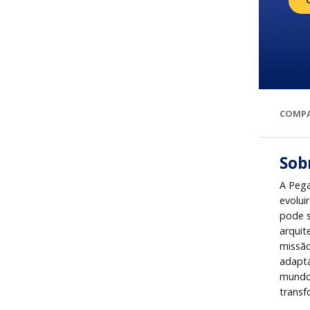
COMPA
Sob
A Pega
evolui
pode s
arquit
missão
adaptá
mundo 
transf