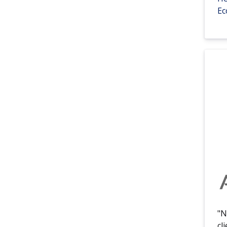
Ec
"N
cl