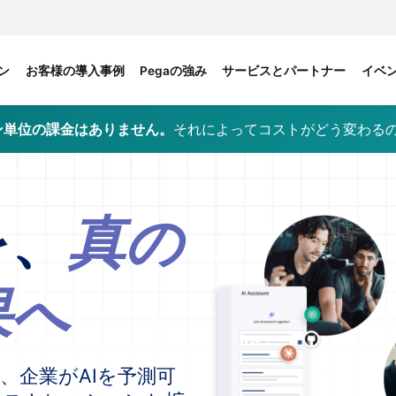
ン
お客様の導入事例
Pegaの強み
サービスとパートナー
イベ
クン単位の課金はありません。
それによってコストがどう変わる
を、
真の
果へ
6」は、企業がAIを予測可