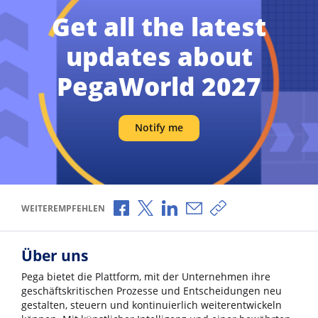
Get all the latest
updates about
PegaWorld 2027
Notify me
Über Facebook teilen
Über X teilen
Über LinkedIn teilen
Über E-Mail teilen
Link zum Teilen ko
WEITEREMPFEHLEN
Über uns
Pega bietet die Plattform, mit der Unternehmen ihre
geschäftskritischen Prozesse und Entscheidungen neu
gestalten, steuern und kontinuierlich weiterentwickeln