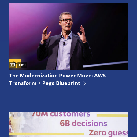
Captions available
Video duration:
14:11
Discover the fastest path from legacy systems to cloud-read
The Modernization Power Move: AWS
Transform + Pega Blueprint