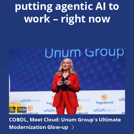
putting agentic AI to
work – right now
Captions available
Video duration:
15:54
See how Unum is modernizing legacy systems to speed up cla
COBOL, Meet Cloud: Unum Group's Ultimate
Modernization Glow-up