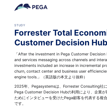
メインコンテンツに飛ぶ
STUDY
Forrester Total Econom
Customer Decision Hu
「After the investment in Pega Customer Decision Hu
and services messaging across channels and interac
investments included an increase in incremental p
churn, contact center and business user efficiencie
engine tools.」（英語版の本文より抜粋）
2025年、Pegasystemsは、Forrester Consultin
Pega Customer Decision Hubの利用に
ためにインタビューを受けたPega顧客を代表する複
です。