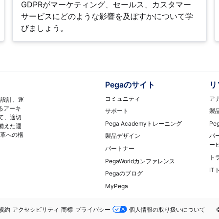
GDPRがマーケティング、セールス、カスタマー
サービスにどのような影響を及ぼすかについて学
びましょう。
Pegaのサイト
リ
コミュニティ
ア
再設計、運
るアーキ
サポート
製
て、適切
Pega Academyトレーニング
Pe
備えた運
変革への構
製品デザイン
パ
ー
パートナー
ト
PegaWorldカンファレンス
I
Pegaのブログ
MyPega
務
規約
アクセシビリティ
商標
プライバシー
個人情報の取り扱いについて