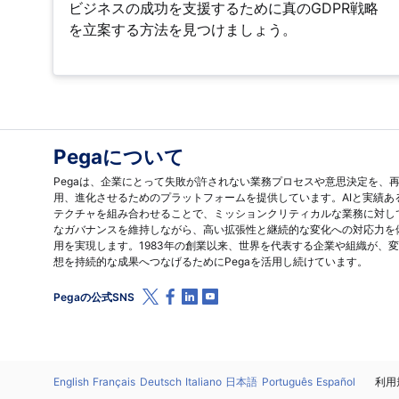
ビジネスの成功を支援するために真のGDPR戦略
を立案する方法を見つけましょう。
Pegaについて
Pegaは、企業にとって失敗が許されない業務プロセスや意思決定を、
用、進化させるためのプラットフォームを提供しています。AIと実績あ
テクチャを組み合わせることで、ミッションクリティカルな業務に対し
なガバナンスを維持しながら、高い拡張性と継続的な変化への対応力を
用を実現します。1983年の創業以来、世界を代表する企業や組織が、
想を持続的な成果へつなげるためにPegaを活用し続けています。
X (Twitter)
Facebook
Linkedin
Youtube
Pegaの公式SNS
言語
English
Français
Deutsch
Italiano
日本語
Português
Español
法
利用