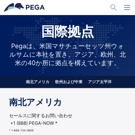
メインコンテンツに飛ぶ
Toggle Sea
Toggl
国際拠点
Pegaは、米国マサチューセッツ州ウォ
ルサムに本社を置き、アジア、欧州、北
米の40か所に拠点を構えています。
Go to
南北アメリカ
欧州および中東
アジア太平洋
南北アメリカ
セールスに関するお問い合わせ
+1 (888) PEGA-NOW *
* 1-888-734-2669