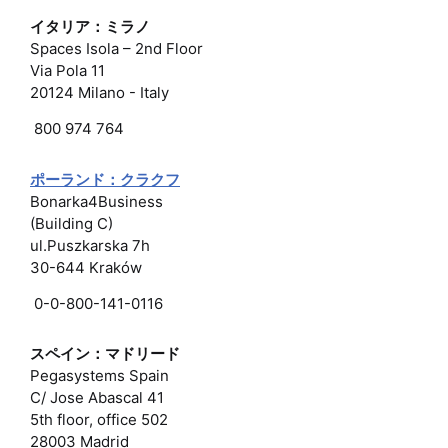
イタリア：ミラノ
Spaces Isola – 2nd Floor
Via Pola 11
20124 Milano - Italy
800 974 764
ポーランド：クラクフ
Bonarka4Business
(Building C)
ul.Puszkarska 7h
30-644 Kraków
0-0-800-141-0116
スペイン：マドリード
Pegasystems Spain
C/ Jose Abascal 41
5th floor, office 502
28003 Madrid