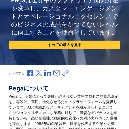
Pegaは世界中のソフトウェア開発方法
を変革し、カスタマーエンゲージメン
トとオペレーショナルエクセレンスで
のビジネスの成果をかつてないレベル
に向上することを使命としています。
すべての求人を見る
Facebookで共有
Xで共有
LinkedInで共有
メールで共有
共有リンクをコピー
シェアする
Pegaについて
Pegaは、企業にとって失敗が許されない業務プロセスや意思決定
を、再設計、運用、進化させるためのプラットフォームを提供し
ています。AIと実績あるアーキテクチャを組み合わせることで、
ミッションクリティカルな業務に対して、適切なガバナンスを維
持しながら、高い拡張性と継続的な変化への対応力を備えた運用
を実現します。1983年の創業以来、世界を代表する企業や組織