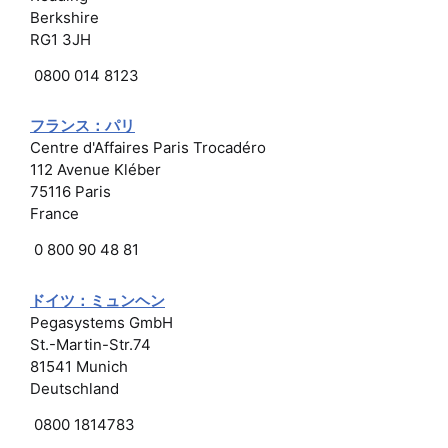
Berkshire
RG1 3JH
0800 014 8123
フランス：パリ
Centre d'Affaires Paris Trocadéro
112 Avenue Kléber
75116 Paris
France
0 800 90 48 81
ドイツ：ミュンヘン
Pegasystems GmbH
St.-Martin-Str.74
81541 Munich
Deutschland
0800 1814783