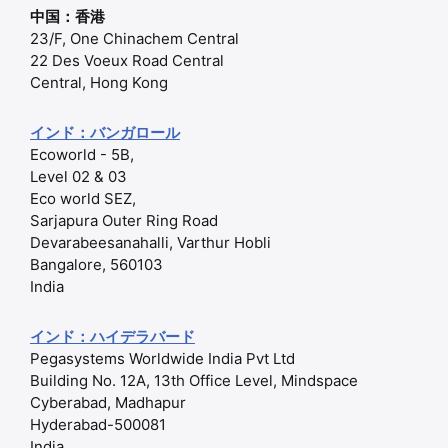
中国：香港
23/F, One Chinachem Central
22 Des Voeux Road Central
Central, Hong Kong
インド：バンガロール
Ecoworld - 5B,
Level 02 & 03
Eco world SEZ,
Sarjapura Outer Ring Road
Devarabeesanahalli, Varthur Hobli
Bangalore, 560103
India
インド：ハイデラバード
Pegasystems Worldwide India Pvt Ltd
Building No. 12A, 13th Office Level, Mindspace
Cyberabad, Madhapur
Hyderabad-500081
India