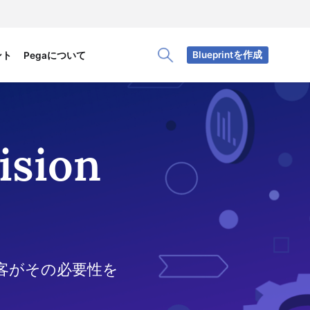
Blueprintを作成
ント
Pegaについて
Toggle Search Panel
ision
客がその必要性を