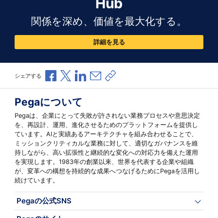
Hub
関係を深め、価値を最大化する。
詳細を見る
Facebookで共有
Xで共有
LinkedInで共有
メールで共有
共有リンクをコピー
シェアする
Pegaについて
Pegaは、企業にとって失敗が許されない業務プロセスや意思決定
を、再設計、運用、進化させるためのプラットフォームを提供し
ています。AIと実績あるアーキテクチャを組み合わせることで、
ミッションクリティカルな業務に対して、適切なガバナンスを維
持しながら、高い拡張性と継続的な変化への対応力を備えた運用
を実現します。1983年の創業以来、世界を代表する企業や組織
が、変革への構想を持続的な成果へつなげるためにPegaを活用し
続けています。
Pegaの公式SNS