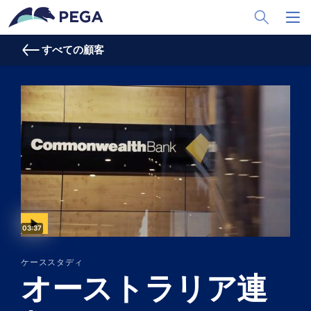
メインコンテンツに飛ぶ
Toggle Sea
Toggl
すべての顧客
Video duration:
03:37
ケーススタディ
オーストラリア連