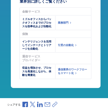
業界別に詳しくご覧ください
金融サービス
ミドルオフィスからバッ
クオフィスまでのプロセ
業務部門
スを効率化および自動化
保険
インテリジェンスを活用
してインテークとトリア
引受の自動化
ージを自動化
通信サービス
プロバイダー
収益を増加させ、プロセ
通信業界のワークフロー
スを高速化しながら、体
をスマート化
験を簡素化
Facebookで共有
Xで共有
LinkedInで共有
メールで共有
共有リンクをコピー
シェアする