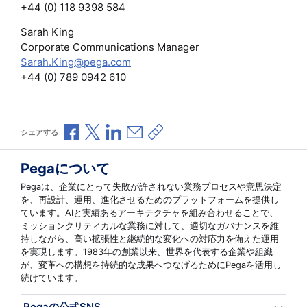
+44 (0) 118 9398 584
Sarah King
Corporate Communications Manager
Sarah.King@pega.com
+44 (0) 789 0942 610
Facebookで共有
Xで共有
LinkedInで共有
メールで共有
共有リンクをコピー
シェアする
Pegaについて
Pegaは、企業にとって失敗が許されない業務プロセスや意思決定
を、再設計、運用、進化させるためのプラットフォームを提供し
ています。AIと実績あるアーキテクチャを組み合わせることで、
ミッションクリティカルな業務に対して、適切なガバナンスを維
持しながら、高い拡張性と継続的な変化への対応力を備えた運用
を実現します。1983年の創業以来、世界を代表する企業や組織
が、変革への構想を持続的な成果へつなげるためにPegaを活用し
続けています。
Pegaの公式SNS