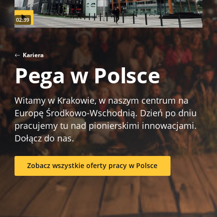
Video duration:
02:39
Kariera
Pega w Polsce
Witamy w Krakowie, w naszym centrum na
Europę Środkowo-Wschodnią. Dzień po dniu
pracujemy tu nad pionierskimi innowacjami.
Dołącz do nas.
Zobacz wszystkie oferty pracy w Polsce