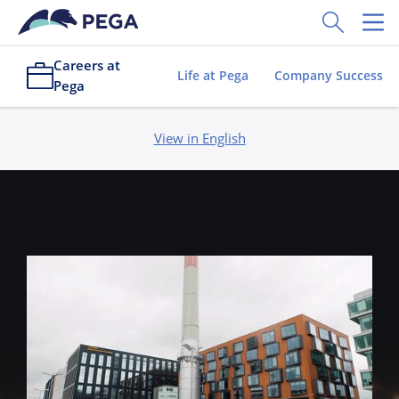
Skip to main content
Toggle Sear
Toggl
Careers at
Life at Pega
Company Success
Pega
View in English