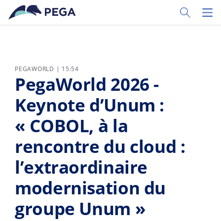
Passer directement au contenu principal
Toggle Sear
Toggl
PEGAWORLD | 15:54
PegaWorld 2026 -
Keynote d’Unum :
« COBOL, à la
rencontre du cloud :
l’extraordinaire
modernisation du
groupe Unum »