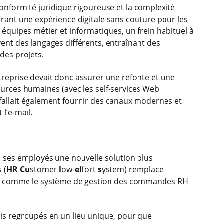
conformité juridique rigoureuse et la complexité
frant une expérience digitale sans couture pour les
 équipes métier et informatiques, un frein habituel à
vent des langages différents, entraînant des
des projets.
entreprise devait donc assurer une refonte et une
urces humaines (avec les self-services Web
l fallait également fournir des canaux modernes et
 l’e-mail.
à ses employés une nouvelle solution plus
 (
HR
Cu
stomer
l
ow-
e
ffort
s
ystem) remplace
m, comme le système de gestion des commandes RH
is regroupés en un lieu unique, pour que