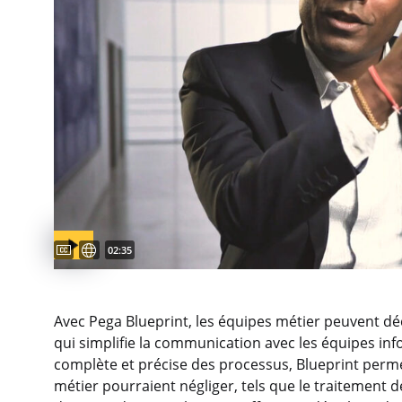
Captions available
Sous-titres disponibles
Video duration:
02:35
Avec Pega Blueprint, les équipes métier peuvent dé
qui simplifie la communication avec les équipes in
complète et précise des processus, Blueprint perme
métier pourraient négliger, tels que le traitement d