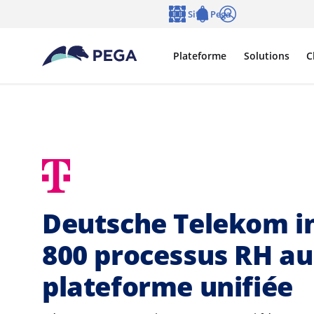
Passer directement au contenu principal
Sites Pega
Langue
Notifications
Se connecter
Plateforme
Solutions
C
Deutsche Telekom in
800 processus RH au
plateforme unifiée