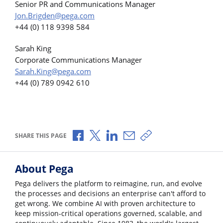
Senior PR and Communications Manager
Jon.Brigden@pega.com
+44 (0) 118 9398 584
Sarah King
Corporate Communications Manager
Sarah.King@pega.com
+44 (0) 789 0942 610
Share via Facebook
Share via X
Share via LinkedIn
Share via Email
Copy share link
SHARE THIS PAGE
About Pega
Pega delivers the platform to reimagine, run, and evolve
the processes and decisions an enterprise can't afford to
get wrong. We combine AI with proven architecture to
keep mission-critical operations governed, scalable, and