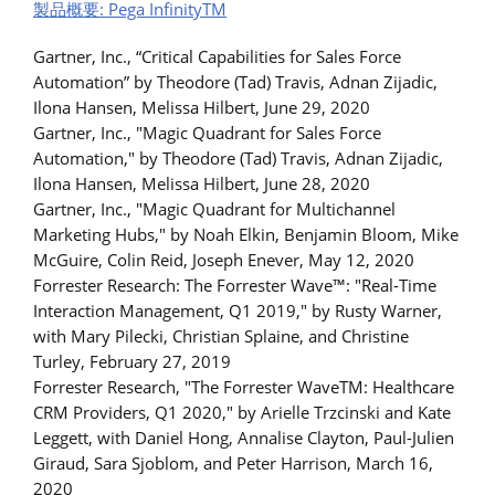
製品概要: Pega InfinityTM
Gartner, Inc., “Critical Capabilities for Sales Force
Automation” by Theodore (Tad) Travis, Adnan Zijadic,
Ilona Hansen, Melissa Hilbert, June 29, 2020
Gartner, Inc., "Magic Quadrant for Sales Force
Automation," by Theodore (Tad) Travis, Adnan Zijadic,
Ilona Hansen, Melissa Hilbert, June 28, 2020
Gartner, Inc., "Magic Quadrant for Multichannel
Marketing Hubs," by Noah Elkin, Benjamin Bloom, Mike
McGuire, Colin Reid, Joseph Enever, May 12, 2020
Forrester Research: The Forrester Wave™: "Real-Time
Interaction Management, Q1 2019," by Rusty Warner,
with Mary Pilecki, Christian Splaine, and Christine
Turley, February 27, 2019
Forrester Research, "The Forrester WaveTM: Healthcare
CRM Providers, Q1 2020," by Arielle Trzcinski and Kate
Leggett, with Daniel Hong, Annalise Clayton, Paul-Julien
Giraud, Sara Sjoblom, and Peter Harrison, March 16,
2020