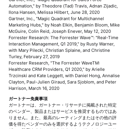
Automation," by Theodore (Tad) Travis, Adnan Zijadic,
Ilona Hansen, Melissa Hilbert, June 28, 2020
Gartner, Inc., "Magic Quadrant for Multichannel
Marketing Hubs," by Noah Elkin, Benjamin Bloom, Mike
McGuire, Colin Reid, Joseph Enever, May 12, 2020
Forrester Research: The Forrester Wave™: "Real-Time
Interaction Management, Q1 2019," by Rusty Warner,
with Mary Pilecki, Christian Splaine, and Christine
Turley, February 27, 2019
Forrester Research, "The Forrester WaveTM:
Healthcare CRM Providers, Q1 2020," by Arielle
Trzcinski and Kate Leggett, with Daniel Hong, Annalise
Clayton, Paul-Julien Giraud, Sara Sjoblom, and Peter
Harrison, March 16, 2020
ガートナー免責事項
ガートナーは、ガートナー・リサーチに掲載された特定
のベンダー、製品またはサービスを推奨するものではあ
りません。また、最高のレーティングまたはその他の評
価を得たベンダーのみを選択するようテクノロジーユー