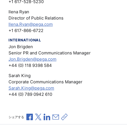
+1 617-528-5230
Ilena Ryan
Director of Public Relations
Ilena.Ryan@pega.com
+1 617-866-6722
INTERNATIONAL
Jon Brigden
Senior PR and Communications Manager
Jon.Brigden@pega.com
+44 (0) 118 9398 584
Sarah King
Corporate Communications Manager
Sarah.King@pega.com
+44 (0) 789 0942 610
Facebookで共有
Xで共有
LinkedInで共有
メールで共有
共有リンクをコピー
シェアする