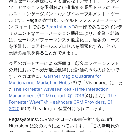
ゆるセールス状況に対する適切なインサイト、コンテン
ツ、アクションを予測および推進する業界トップのセー
ルス・エンゲージメントおよびイネーブルメント・ツー
ルです。Pega の次世代デジタルトランスフォーメーショ
ン スイートである
Pega Infinity™
の一部であるこのインテ
リジェントなオートメーション機能により、企業・組織
は、セールスパフォーマンスを最適化し、顧客のニーズ
を予測し、コアセールスプロセスを簡素化することで、
実際の結果を得ることができます。
今回のガートナーによる評価は、顧客エンゲージメント
分野においてペガが最近獲得した評価のうちのひとつで
す。ペガは他に、
Gartner Magic Quadrant for
Multichannel Marketing Hubs
(3)で「Visionary」に、ま
た
The Forrester WaveTM: Real-Time Interaction
Management (RTIM) report, Q1 2019
(4)および、
The
Forrester WaveTM: Healthcare CRM Providers, Q1
2020
(5)で「Leader」に位置付けられています。
PegasystemsのCRMのグローバル責任者であるJeff
Nicholsonは次のように述べています。 「この新時代の