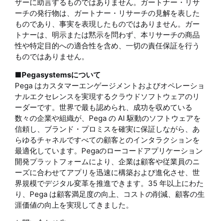
ザーに助言するものではありません。ガートナー・リサ
ーチの発行物は、ガートナー・リサーチの見解を表した
ものであり、事実を表現したものではありません。ガー
トナーは、明示または黙示を問わず、本リサーチの商品
性や特定目的への適合性を含め、一切の責任保証を行う
ものではありません。
■Pegasystemsについて
Pega はカスタマーエンゲージメントおよびオペレーショ
ナルエクセレンスを実現するクラウドソフトウェアのリ
ーダーです。世界で最も認められ、成功を収めている
数々の企業や組織が、Pega の AI 駆動のソフトウェアを
信頼し、ブランド・プロミスを確実に保証しながら、あ
らゆるチャネルですべての顧客とのインタラクションを
最適化しています。Pegaのローコードアプリケーション
開発プラットフォームにより、企業は顧客や従業員のニ
ーズに合わせてアプリを迅速に構築および進化させ、世
界規模でデジタル変革を推進できます。35 年以上にわた
り、Pega は顧客満足度の向上、コストの削減、顧客の生
涯価値の向上を実現してきました。