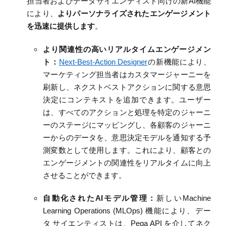
担当者およびデータサイエンティスト向けの新
AI
機能
により、
よりパーソナライズされた
エンゲージメント
を迅速に提供
します
。
より関連性の高いリアルタイムエンゲージメン
ト
：
Next-Best-Action Designer
の新機能により、
マーケティング担当者はカスタマージャーニーを
刷新し、
ネクストベスト
アクションに関する意思
決定にコンテキストを追加できます。ユーザー
は、すべてのアクションと処理を特定のジャーニ
ー
の
ステージにマッピングし、各顧客のジャーニ
ーからのデータを、意思決定モデルを通知する予
測変数として使用します。これにより、顧客との
エンゲージメントの関連性をリアルタイムに向上
させることができます。
自動化された
AI
モデル管理
：
新しい
Machine
Learning Operations
(MLOps)
機能により、デー
タ
サイエンティストは、
Pega API
を介して
ネク