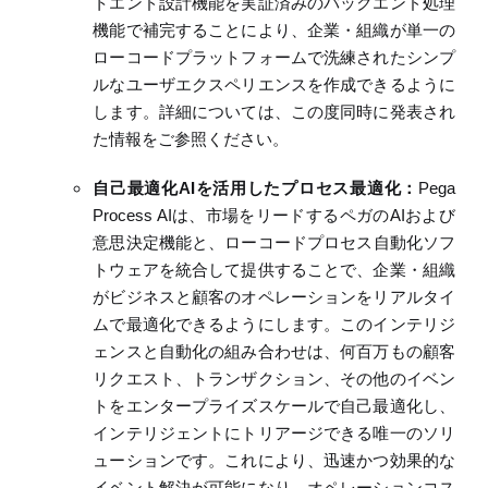
トエンド設計機能を実証済みのバックエンド処理
機能で補完することにより、企業・組織が単一の
ローコードプラットフォームで洗練されたシンプ
ルなユーザエクスペリエンスを作成できるように
します。
詳細については、この度同時に発表され
た情報をご参照ください。
自己最適化
AI
を活用したプロセス最適化：
Pega
Process
AI
は、市場をリードする
ペガ
の
AI
および
意思決定
機能
と、ローコードプロセス
自動化
ソフ
トウェアを統合して提供することで、企業・
組織
がビジネスと顧客のオペレーションをリアルタイ
ムで最適化できるようにします。
このインテリジ
ェンスと自動化の組み合わせは
、
何百万もの顧客
リクエスト、トランザクション、その他のイベン
トをエンタープライズスケールで自己最適化し、
インテリジェントにトリアージできる唯一のソリ
ューションです。これにより、迅速かつ効果的な
イベント解決が可能になり、オペレーションコス