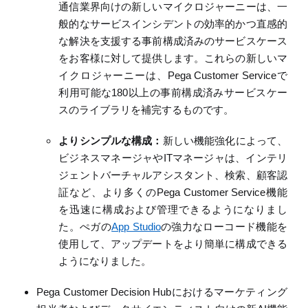
通信業界向けの新しいマイクロジャーニーは、一
般的なサービスインシデントの効率的かつ直感的
な解決を支援する事前構成済みのサービスケース
をお客様に対して提供します。これらの新しいマ
イクロジャーニーは、
Pega Customer Service
で
利用可能な
180
以上の事前構成済みサービスケー
ス
の
ライブラリを補完するものです。
よりシンプルな構成
：
新しい
機能強化によって、
ビジネスマネージャや
IT
マネージャは、インテリ
ジェントバーチャルアシスタント、検索、顧客認
証など、より多くの
Pega Customer Service
機能
を迅速に構成および管理できるようになりまし
た。ぺガの
App Studio
の強力なローコード機能を
使用して、アップデートをより簡単に構成できる
ようになりました
。
Pega Customer Decision Hub
における
マーケティング