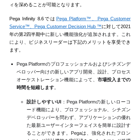
ィを深める
ことが可能
となります
。
Pega Infinity 8.6
では
Pega Platform
™
、
Pega Customer
Service
™
、
Pega Customer Decision Hub
™
に対して
2021
年の第
2
四半期中に
新しい機能強化が追加されます。これ
により、
ビジネスリーダーは下記のメリットを享受でき
ます。
Pega Platform
のプロフェッショナルおよびシチズンデ
ベロッパー向けの新しいアプリ開発、設計、プロセス
オーケストレーション機能によって、
市場投入までの
時間を短縮します
。
設計
しやすい
UI
：
Pega Platform
の新しいローコ
ード機能により、プロフェッショナル、シチズン
デベロッパーを問わず、アプリケーションの優れ
た最新ユーザーインターフェイスを簡単に設計す
ることができます。
Pega
は、強化されたフロン