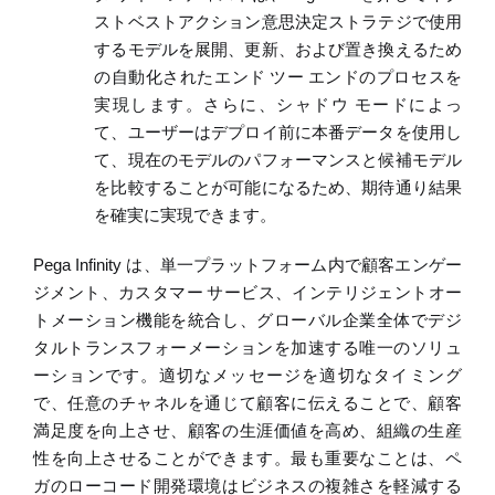
ストベストアクション意思決定ストラテジ
で使用
するモデルを展開、更新、および置き換えるため
の自動化されたエンド
ツー
エンドのプロセスを
実現します。さらに、シャドウ
モードによっ
て、ユーザーは
デプロイ前に本番データを使用し
て
、現在のモデルのパフォーマンスと候補モデル
を比較することが可能になるため、期待通り結果
を確実に実現できます。
Pega Infinity
は、単一プラットフォーム内で顧客エンゲー
ジメント、カスタマー
サービス、インテリジェントオー
トメーション機能を統合し、グローバル企業全体でデジ
タルトランスフォーメーションを加速する唯一のソリュ
ーションです。適切なメッセージを適切なタイミング
で、任意のチャネルを通じて顧客に伝えることで、顧客
満足度を向上させ、顧客の生涯価値を高め、組織の生産
性を向上させることができます。最も重要なことは、ペ
ガのローコード開発環境はビジネスの複雑さを軽減する