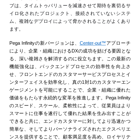
ブは、タイムトゥバリューを減速させて期待を裏切るサ
イロ化されたプロジェクト、接続されていないシステ
ム、複雑なデプロイによって脅かされることがよくあり
ます。
Pega Infinity
の新バージョンは、
Center-out
™
アプローチ
により、企業・組織における
D
X
の成功を妨げる要因とな
る、
深い
複雑
さを解消するのに役立ちます
。この最新の
機能強化は、バックエンドプロセスの効率性を向上さ
せ、フロントエンドのカスタマーサービスプロセスとイ
ンターフェイスを
効率化
し、真の
1
対
1
のカスタマーエン
ゲージメントを可能にすることで、企業・組織に優れた
価値をもたらす永続的な変革を推進します。
Pega Infinity
のスピード、スケール、柔軟性によって、従業員はより
スマートに仕事を遂行して優れた結果を生み出すことが
できると共に、エンドカスタマーに対してより迅速かつ
簡単な、そしてよりパーソナライズされたエクスペリエ
ンスを提供することで、顧客満足度
を高め、ロイヤリテ