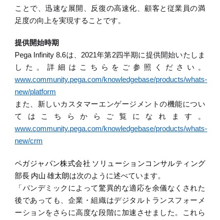
ことで、迅速な展開、反復の高速化、顧客と従業員の満
足度の向上を実現することです。
提供開始時期
Pega Infinity 8.6
は、
2021
年第
2
四半期に提供開始いたしま
した。詳細はこちらをご参照ください。
www.community.pega.com/knowledgebase/products/whats-
new/platform
また、新しいカスタマーエンゲージメントの機能につい
てはこちらからご覧になれます。
www.community.pega.com/knowledgebase/products/whats-
new/crm
ペガジャパン株式会社
ソリューションコンサルティング
部長
内山
雄太朗
は
次のように
述べています。
「パンデミックによって驚異的な適応を余儀なくされた
後であっても、企業・組織はデジタルトランスフォーメ
ーションをさらに高度な段階に加速させました。これら