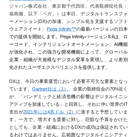
ジャパン株式会社、東京都千代田区、代表取締役社長：
福島徹、以下「ペガ」）は
本日
、
デジタルトランスフォ
ーメーション
(D
X
)
の加速、シンプル化を支援するソフト
ウェアスイート、
Pega Infinity
™
の
最新バージョンの日本
での提供を開始します
。
Pega Infinity
バージョン
8.6
は、ロ
ーコード、インテリジェントオートメーション、
AI
機能
が強化され、この強力な開発機能によって、グローバル
企業・組織が大規模なデジタル変革を実現し、より差別
化されたユーザエクスペリエンスを提供します。
DX
は、今日の事業運営において必要不可欠な要素となっ
ています。
Gartner
社は
（
1
）
、企業の取締役会の
70%
近く
が、「パンデミックと経済危機の影響はデジタルイニシ
アティブを加速している」と回答し、それに伴い世界の
IT
支出が
2021
年には
4
兆ドル
（
2
）
に達すると予想していま
す。一方で、増大する需要に対し、巨額な予算をかけた
としても、
企業・組織における
D
X
の成功は保証されてい
るわけではありません。広範囲なデジタルイニシアティ