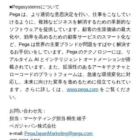
■
Pegasystems
について
Pega
は、より適切な意思決定を行い、仕事をこなしてい
けるように、複雑なビジネスを解消するための革新的な
ソフトウェアを提供しています。顧客の生涯価値の最大
化や、効率を高めるための顧客サービスのスマート化な
ど、
Pega
は世界の主要ブランドが問題をすばやく解決す
るお手伝いをしています。
Pega
のテクノロジーには、リ
アルタイム
AI
とインテリジェント
オートメーションが搭
載されています。また、拡張性のあるアーキテクチャと
ローコードのプラットフォームは、急速な環境変化に対
応し、未来に向けた変革を進めるために役立てられてい
ます。さらに詳しくは、
www.pega.com
をご覧くださ
い。
お問い合わせ先：
担当：マーケティング担当
桐生
綾子
ペガジャパン株式会社
e-mail:
PegaJapanMarketing@pega.com