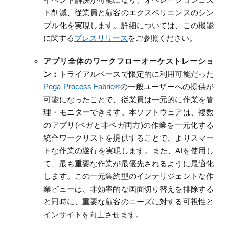
ト削減、従業員と顧客のエクスペリエンスのシン
プル
化
を実現します。詳細については、この機能
に関する
プレスリリース
をご参照ください。
アプリ全体のワークフローオーケストレーショ
ン：
トライアルベースで限定的に利用可能だった
Pega Process Fabric®
の一般ユーザーへの提供が
可能になったことで、
従業員は一元的に作業を管
理・モニターできます。本ソフトウェアは、複数
のアプリ
(
ペガと非ペガ両方
)
の作業を
一元化
する
統合
ワークリストを提供することで、よりスマー
トな作業の遂行を実現します。
また、
AI
を使用し
て、最も重要な作業が最優先されるように最適化
します。この一元集約型のインテリジェントな作
業ビューは、非効率的な画面切り替えを排除する
と同時に、
重要な顧客のニーズに対する
可視性と
インサイトを向上させます。