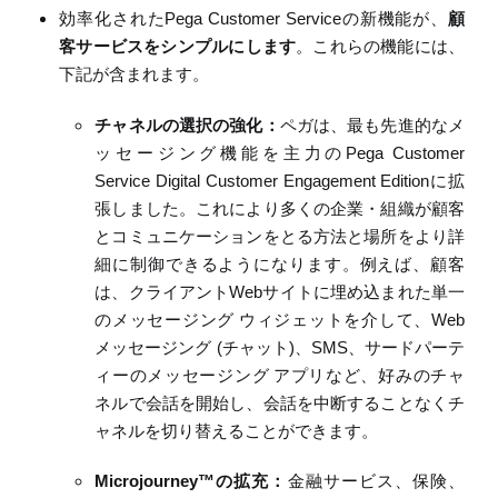
効率化
された
Pega Customer Service
の
新機能が、
顧
客サービスをシンプルにします
。これらの機能には、
下記が含まれます。
チャネルの選択の強化
：
ペガは、最も先進的なメ
ッセージング機能を主力の
Pega Customer
Service Digital Customer Engagement Edition
に拡
張
しました。これにより多くの企業・組織が顧客
とコミュニケーションをとる方法と場所をより詳
細に制御できるようになります。例えば、顧客
は、クライアント
Web
サイトに埋め込まれた単一
のメッセージング
ウィジェットを介して、
Web
メッセージング
(
チャット
)
、
SMS
、サードパーテ
ィーのメッセージング
アプリなど、好みのチャ
ネルで会話を開始し、会話を中断することなくチ
ャネルを切り替えることができます。
Microjourney
™
の拡充
：
金融サービス、保険、