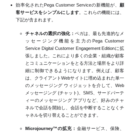
効率化
された
Pega Customer Service
の
新機能が、
顧
客サービスをシンプルにします
。これらの機能には、
下記が含まれます。
チャネルの選択の強化
：
ペガは、最も先進的なメ
ッセージング機能を主力の
Pega Customer
Service Digital Customer Engagement Edition
に拡
張
しました。これにより多くの企業・組織が顧客
とコミュニケーションをとる方法と場所をより詳
細に制御できるようになります。例えば、顧客
は、クライアント
Web
サイトに埋め込まれた単一
のメッセージング
ウィジェットを介して、
Web
メッセージング
(
チャット
)
、
SMS
、サードパーテ
ィーのメッセージング
アプリなど、好みのチャ
ネルで会話を開始し、会話を中断することなくチ
ャネルを切り替えることができます。
Microjourney
™
の拡充
：
金融サービス、保険、