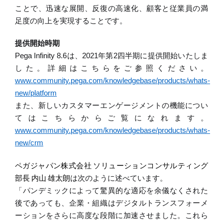
ことで、迅速な展開、反復の高速化、顧客と従業員の満
足度の向上を実現することです。
提供開始時期
Pega Infinity 8.6
は、
2021
年第
2
四半期に提供開始いたしま
した。詳細はこちらをご参照ください。
www.community.pega.com/knowledgebase/products/whats-
new/platform
また、新しいカスタマーエンゲージメントの機能につい
てはこちらからご覧になれます。
www.community.pega.com/knowledgebase/products/whats-
new/crm
ペガジャパン株式会社
ソリューションコンサルティング
部長
内山
雄太朗
は
次のように
述べています。
「パンデミックによって驚異的な適応を余儀なくされた
後であっても、企業・組織はデジタルトランスフォーメ
ーションをさらに高度な段階に加速させました。これら