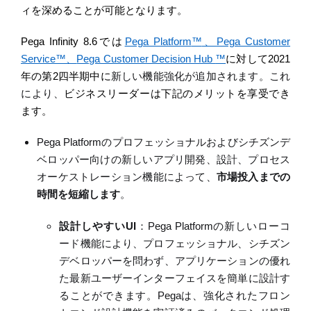
ィを深める
ことが可能
となります
。
Pega Infinity 8.6
では
Pega Platform
™
、
Pega Customer
Service
™
、
Pega Customer Decision Hub
™
に対して
2021
年の第
2
四半期中に
新しい機能強化が追加されます。これ
により、
ビジネスリーダーは下記のメリットを享受でき
ます。
Pega Platform
のプロフェッショナルおよびシチズンデ
ベロッパー向けの新しいアプリ開発、設計、プロセス
オーケストレーション機能によって、
市場投入までの
時間を短縮します
。
設計
しやすい
UI
：
Pega Platform
の新しいローコ
ード機能により、プロフェッショナル、シチズン
デベロッパーを問わず、アプリケーションの優れ
た最新ユーザーインターフェイスを簡単に設計す
ることができます。
Pega
は、強化されたフロン