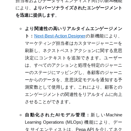
担当者およびデータサイエンティスト向けの新
AI
機能
により、
よりパーソナライズされた
エンゲージメント
を迅速に提供
します
。
より関連性の高いリアルタイムエンゲージメン
ト
：
Next-Best-Action Designer
の新機能により、
マーケティング担当者はカスタマージャーニーを
刷新し、
ネクストベスト
アクションに関する意思
決定にコンテキストを追加できます。ユーザー
は、すべてのアクションと処理を特定のジャーニ
ー
の
ステージにマッピングし、各顧客のジャーニ
ーからのデータを、意思決定モデルを通知する予
測変数として使用します。これにより、顧客との
エンゲージメントの関連性をリアルタイムに向上
させることができます。
自動化された
AI
モデル管理
：
新しい
Machine
Learning Operations
(MLOps)
機能により、デー
タ
サイエンティストは、
Pega API
を介して
ネク