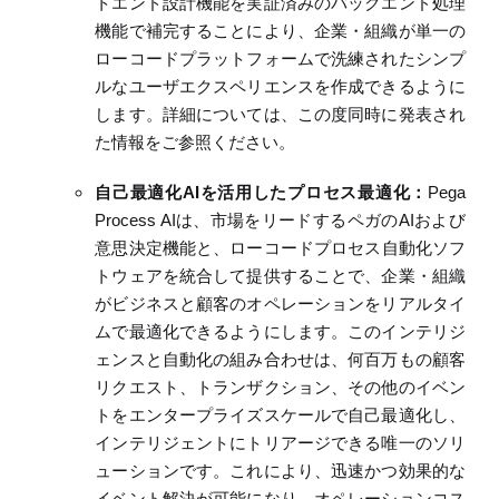
トエンド設計機能を実証済みのバックエンド処理
機能で補完することにより、企業・組織が単一の
ローコードプラットフォームで洗練されたシンプ
ルなユーザエクスペリエンスを作成できるように
します。
詳細については、この度同時に発表され
た情報をご参照ください。
自己最適化
AI
を活用したプロセス最適化：
Pega
Process
AI
は、市場をリードする
ペガ
の
AI
および
意思決定
機能
と、ローコードプロセス
自動化
ソフ
トウェアを統合して提供することで、企業・
組織
がビジネスと顧客のオペレーションをリアルタイ
ムで最適化できるようにします。
このインテリジ
ェンスと自動化の組み合わせは
、
何百万もの顧客
リクエスト、トランザクション、その他のイベン
トをエンタープライズスケールで自己最適化し、
インテリジェントにトリアージできる唯一のソリ
ューションです。これにより、迅速かつ効果的な
イベント解決が可能になり、オペレーションコス