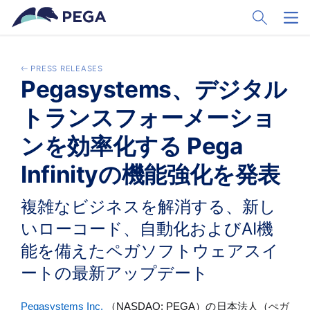
Pular para o conteúdo principal
Toggle Sear
Toggl
PRESS RELEASES
Pegasystems、デジタル
トランスフォーメーショ
ンを効率化する Pega
Infinityの機能強化を発表
複雑なビジネスを解消する、新し
いローコード、自動化およびAI機
能を備えたペガソフトウェアスイ
ートの最新アップデート
Pegasystems Inc.
（
NASDAQ: PEGA
）の日本法人（
ぺガ