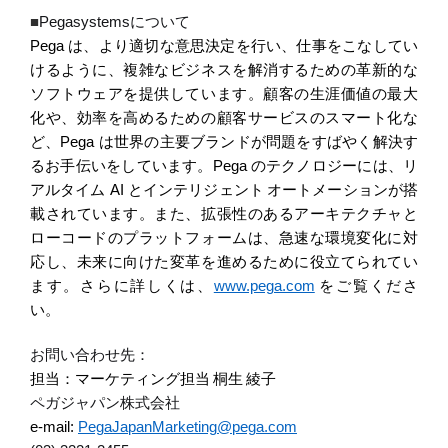
■
Pegasystems
について
Pega
は、より適切な意思決定を行い、仕事をこなしてい
けるように、複雑なビジネスを解消するための革新的な
ソフトウェアを提供しています。顧客の生涯価値の最大
化や、効率を高めるための顧客サービスのスマート化な
ど、
Pega
は世界の主要ブランドが問題をすばやく解決す
るお手伝いをしています。
Pega
のテクノロジーには、リ
アルタイム
AI
とインテリジェント
オートメーションが搭
載されています。また、拡張性のあるアーキテクチャと
ローコードのプラットフォームは、急速な環境変化に対
応し、未来に向けた変革を進めるために役立てられてい
ます。さらに詳しくは、
www.pega.com
をご覧くださ
い。
お問い合わせ先：
担当：マーケティング担当
桐生
綾子
ペガジャパン株式会社
e-mail:
PegaJapanMarketing@pega.com