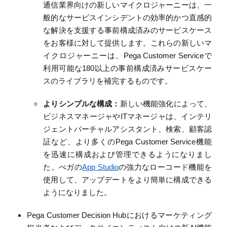
通信業界向けの新しいマイクロジャーニーは、一
般的なサービスインシデントの効率的かつ直感的
な解決を支援する事前構成済みのサービスケース
をお客様に対して提供します。これらの新しいマ
イクロジャーニーは、
Pega Customer Service
で
利用可能な
180
以上の事前構成済みサービスケー
ス
の
ライブラリを補完するものです。
よりシンプルな構成
：
新しい
機能強化によって、
ビジネスマネージャや
IT
マネージャは、インテリ
ジェントバーチャルアシスタント、検索、顧客認
証など、より多くの
Pega Customer Service
機能
を迅速に構成および管理できるようになりまし
た。ぺガの
App Studio
の強力なローコード機能を
使用して、アップデートをより簡単に構成できる
ようになりました
。
Pega Customer Decision Hub
における
マーケティング