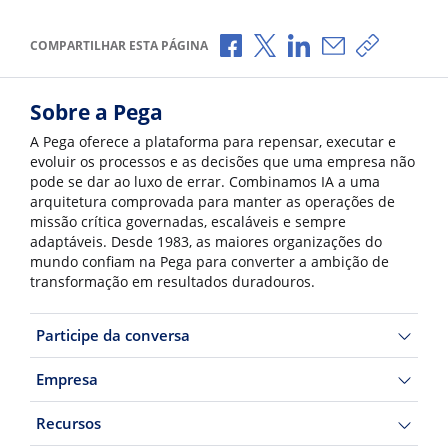
Compartilhar no Facebook
Compartilhar no X
Compartilhar no Li
Compartilhar p
Copiar li
COMPARTILHAR ESTA PÁGINA
Sobre a Pega
A Pega oferece a plataforma para repensar, executar e
evoluir os processos e as decisões que uma empresa não
pode se dar ao luxo de errar. Combinamos IA a uma
arquitetura comprovada para manter as operações de
missão crítica governadas, escaláveis e sempre
adaptáveis. Desde 1983, as maiores organizações do
mundo confiam na Pega para converter a ambição de
transformação em resultados duradouros.
Participe da conversa
Empresa
Recursos