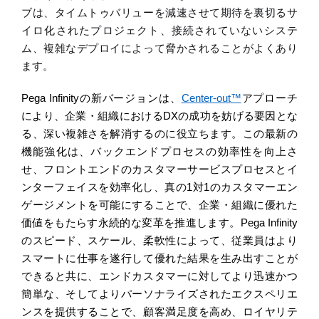
ブは、タイムトゥバリューを減速させて期待を裏切るサ
イロ化されたプロジェクト、接続されていないシステ
ム、複雑なデプロイによって脅かされることがよくあり
ます。
Pega Infinity
の新バージョンは、
Center-out
™
アプローチ
により、企業・組織における
D
X
の成功を妨げる要因とな
る、
深い
複雑
さを解消するのに役立ちます
。この最新の
機能強化は、バックエンドプロセスの効率性を向上さ
せ、フロントエンドのカスタマーサービスプロセスとイ
ンターフェイスを
効率化
し、真の
1
対
1
のカスタマーエン
ゲージメントを可能にすることで、企業・組織に優れた
価値をもたらす永続的な変革を推進します。
Pega Infinity
のスピード、スケール、柔軟性によって、従業員はより
スマートに仕事を遂行して優れた結果を生み出すことが
できると共に、エンドカスタマーに対してより迅速かつ
簡単な、そしてよりパーソナライズされたエクスペリエ
ンスを提供することで、顧客満足度
を高め、ロイヤリテ