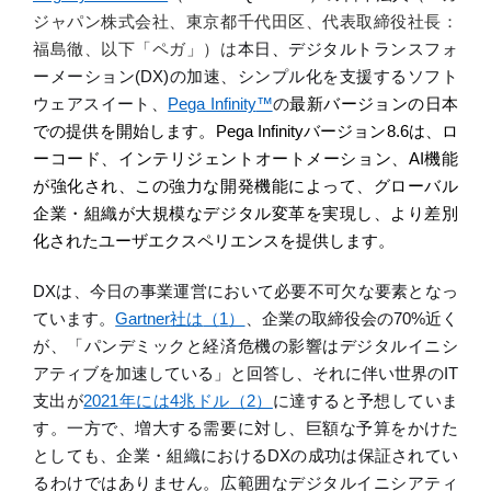
ジャパン株式会社、東京都千代田区、代表取締役社長：
福島徹、以下「ペガ」）は
本日
、
デジタルトランスフォ
ーメーション
(D
X
)
の加速、シンプル化を支援するソフト
ウェアスイート、
Pega Infinity
™
の
最新バージョンの日本
での提供を開始します
。
Pega Infinity
バージョン
8.6
は、ロ
ーコード、インテリジェントオートメーション、
AI
機能
が強化され、この強力な開発機能によって、グローバル
企業・組織が大規模なデジタル変革を実現し、より差別
化されたユーザエクスペリエンスを提供します。
DX
は、今日の事業運営において必要不可欠な要素となっ
ています。
Gartner
社は
（
1
）
、企業の取締役会の
70%
近く
が、「パンデミックと経済危機の影響はデジタルイニシ
アティブを加速している」と回答し、それに伴い世界の
IT
支出が
2021
年には
4
兆ドル
（
2
）
に達すると予想していま
す。一方で、増大する需要に対し、巨額な予算をかけた
としても、
企業・組織における
D
X
の成功は保証されてい
るわけではありません。広範囲なデジタルイニシアティ