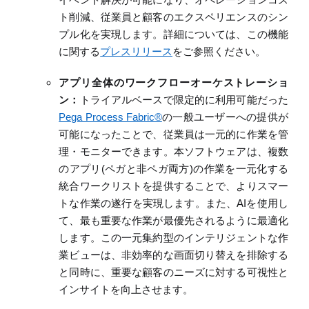
ト削減、従業員と顧客のエクスペリエンスのシン
プル
化
を実現します。詳細については、この機能
に関する
プレスリリース
をご参照ください。
アプリ全体のワークフローオーケストレーショ
ン：
トライアルベースで限定的に利用可能だった
Pega Process Fabric®
の一般ユーザーへの提供が
可能になったことで、
従業員は一元的に作業を管
理・モニターできます。本ソフトウェアは、複数
のアプリ
(
ペガと非ペガ両方
)
の作業を
一元化
する
統合
ワークリストを提供することで、よりスマー
トな作業の遂行を実現します。
また、
AI
を使用し
て、最も重要な作業が最優先されるように最適化
します。この一元集約型のインテリジェントな作
業ビューは、非効率的な画面切り替えを排除する
と同時に、
重要な顧客のニーズに対する
可視性と
インサイトを向上させます。