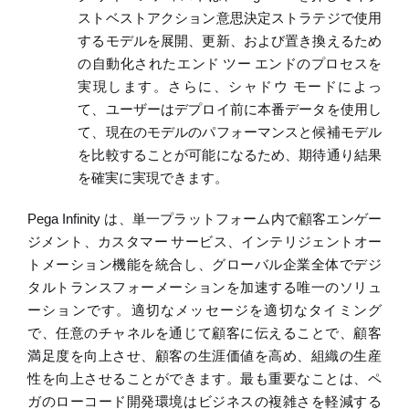
ストベストアクション意思決定ストラテジ
で使用
するモデルを展開、更新、および置き換えるため
の自動化されたエンド
ツー
エンドのプロセスを
実現します。さらに、シャドウ
モードによっ
て、ユーザーは
デプロイ前に本番データを使用し
て
、現在のモデルのパフォーマンスと候補モデル
を比較することが可能になるため、期待通り結果
を確実に実現できます。
Pega Infinity
は、単一プラットフォーム内で顧客エンゲー
ジメント、カスタマー
サービス、インテリジェントオー
トメーション機能を統合し、グローバル企業全体でデジ
タルトランスフォーメーションを加速する唯一のソリュ
ーションです。適切なメッセージを適切なタイミング
で、任意のチャネルを通じて顧客に伝えることで、顧客
満足度を向上させ、顧客の生涯価値を高め、組織の生産
性を向上させることができます。最も重要なことは、ペ
ガのローコード開発環境はビジネスの複雑さを軽減する