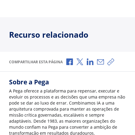
Recurso relacionado
Compartilhar no Facebook
Compartilhar no X
Compartilhar no Li
Compartilhar p
Copiar li
COMPARTILHAR ESTA PÁGINA
Sobre a Pega
A Pega oferece a plataforma para repensar, executar e
evoluir os processos e as decisões que uma empresa não
pode se dar ao luxo de errar. Combinamos IA a uma
arquitetura comprovada para manter as operações de
missão crítica governadas, escaláveis e sempre
adaptáveis. Desde 1983, as maiores organizações do
mundo confiam na Pega para converter a ambição de
transformação em resultados duradouros.