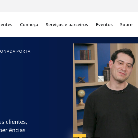
ientes
Conheça
Serviços e parceiros
Eventos
Sobre
IONADA POR IA
s clientes,
eriências
Captions available
Legendas disponíveis