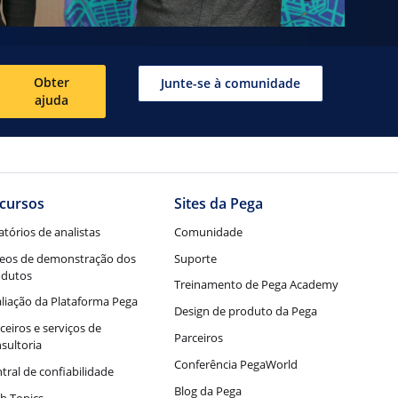
Obter
Junte-se à comunidade
ajuda
cursos
Sites da Pega
atórios de analistas
Comunidade
eos de demonstração dos
Suporte
odutos
Treinamento de Pega Academy
liação da Plataforma Pega
Design de produto da Pega
ceiros e serviços de
Parceiros
sultoria
Conferência PegaWorld
tral de confiabilidade
Blog da Pega
h Topics