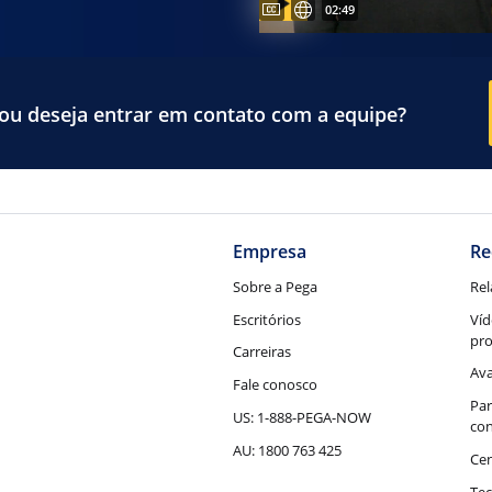
Video duration:
02:49
ou deseja entrar em contato com a equipe?
Empresa
Re
Sobre a Pega
Rel
Escritórios
Víd
pr
Carreiras
Ava
Fale conosco
Par
US: 1-888-PEGA-NOW
con
AU: 1800 763 425
Cen
Tec