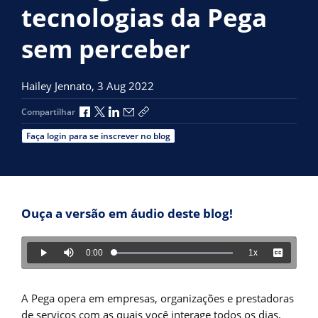
tecnologias da Pega
sem perceber
Hailey Jennato,
3 Aug 2022
Compartilhar no Facebook
Compartilhar no X
Compartilhar no LinkedIn
Compartilhar por e-mail
Copiar link de compartilhamento
Compartilhar
Faça login para se inscrever no blog
Ouça a versão em áudio deste blog!
Mudo
Tempo
0:00
1x
Carregado
:
Tocar
Velocidade
Legendas
2.19%
A Pega opera em empresas, organizações e prestadoras
de serviços com as quais você interage todos os dias.