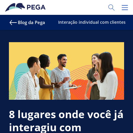
Pular para o conteúdo principal
Toggle Sear
Toggl
Blog da Pega
Interação individual com clientes
8 lugares onde você já
interagiu com