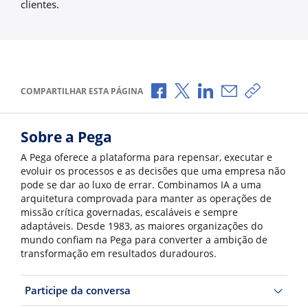
clientes.
Compartilhar no Facebook
Compartilhar no X
Compartilhar no Li
Compartilhar p
Copiar li
COMPARTILHAR ESTA PÁGINA
Sobre a Pega
A Pega oferece a plataforma para repensar, executar e
evoluir os processos e as decisões que uma empresa não
pode se dar ao luxo de errar. Combinamos IA a uma
arquitetura comprovada para manter as operações de
missão crítica governadas, escaláveis e sempre
adaptáveis. Desde 1983, as maiores organizações do
mundo confiam na Pega para converter a ambição de
transformação em resultados duradouros.
Participe da conversa