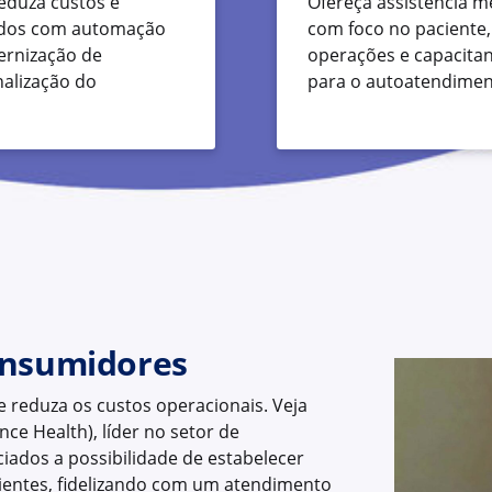
eduza custos e
Ofereça assistência m
ados com automação
com foco no paciente,
ernização de
operações e capacita
alização do
para o autoatendimen
onsumidores
 reduza os custos operacionais. Veja
e Health), líder no setor de
ciados a possibilidade de estabelecer
ientes, fidelizando com um atendimento