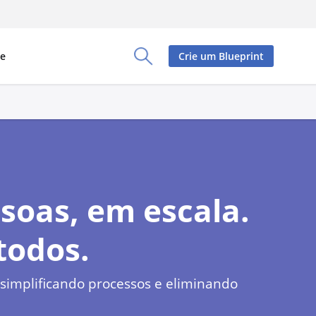
re
Crie um Blueprint
Toggle Search Panel
soas, em escala.
todos.
 simplificando processos e eliminando