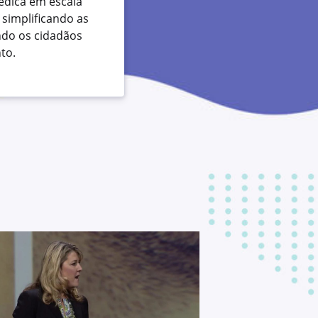
édica em escala
 simplificando as
ndo os cidadãos
to.