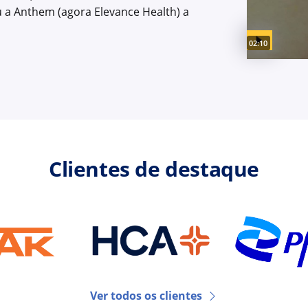
u a Anthem (agora Elevance Health) a
Video duration:
02:10
Clientes de destaque
Ver todos os clientes