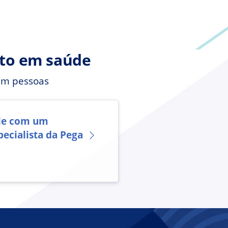
nto em saúde
em pessoas
le com um
pecialista da Pega