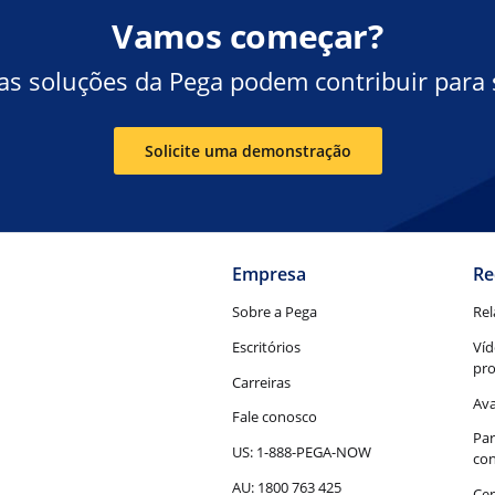
Vamos começar?
s soluções da Pega podem contribuir para 
Solicite uma demonstração
Empresa
Re
Sobre a Pega
Rel
Escritórios
Víd
pr
Carreiras
Ava
Fale conosco
Par
US: 1-888-PEGA-NOW
con
AU: 1800 763 425
Cen