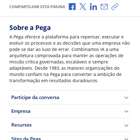
Compartilhar no Facebook
Compartilhar no X
Compartilhar no Li
Compartilhar p
Copiar li
COMPARTILHAR ESTA PÁGINA
Sobre a Pega
A Pega oferece a plataforma para repensar, executar e
evoluir os processos e as decisões que uma empresa não
pode se dar ao luxo de errar. Combinamos IA a uma
arquitetura comprovada para manter as operações de
missão crítica governadas, escaláveis e sempre
adaptáveis. Desde 1983, as maiores organizações do
mundo confiam na Pega para converter a ambição de
transformação em resultados duradouros.
Participe da conversa
Empresa
Recursos
Sites da Pega