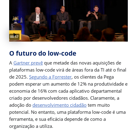
Video duration:
00:57
O futuro do low-code
A
Gartner prevê
que metade das novas aquisições de
plataformas low-code virá de áreas fora da TI até o final
de 2025.
Segundo a Forrester
, os clientes da Pega
podem esperar um aumento de 12% na produtividade e
economia de 16% com cada aplicativo departamental
criado por desenvolvedores cidadãos. Claramente, a
adoção do
desenvolvimento cidadão
tem muito
potencial. No entanto, uma plataforma low-code é uma
ferramenta, e sua eficácia depende de como a
organização a utiliza.