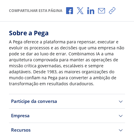
Compartilhar no Facebook
Compartilhar no X
Compartilhar no Li
Compartilhar 
Copiar l
COMPARTILHAR ESTA PÁGINA
Sobre a Pega
A Pega oferece a plataforma para repensar, executar e
evoluir os processos e as decisões que uma empresa não
pode se dar ao luxo de errar. Combinamos IA a uma
arquitetura comprovada para manter as operações de
missão crítica governadas, escaláveis e sempre
adaptáveis. Desde 1983, as maiores organizações do
mundo confiam na Pega para converter a ambição de
transformação em resultados duradouros.
Participe da conversa
Empresa
Recursos