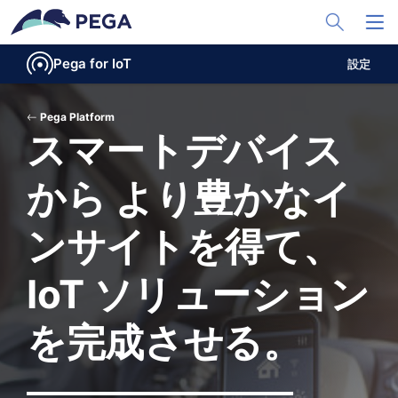
メインコンテンツに飛ぶ
Toggle Sea
Toggl
Pega for IoT
設定
Pega Platform
スマートデバイス
から より豊かなイ
ンサイトを得て、
IoT ソリューション
を完成させる。