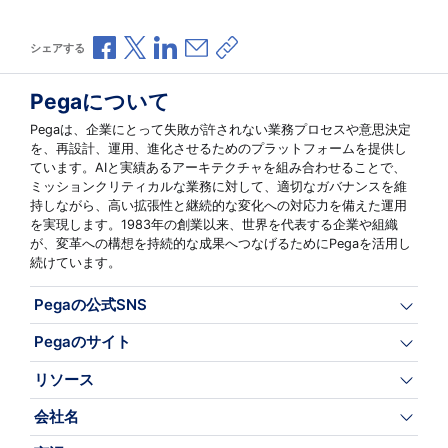
Facebookで共有
Xで共有
LinkedInで共有
メールで共有
共有リンクをコピー
シェアする
Pegaについて
Pegaは、企業にとって失敗が許されない業務プロセスや意思決定
を、再設計、運用、進化させるためのプラットフォームを提供し
ています。AIと実績あるアーキテクチャを組み合わせることで、
ミッションクリティカルな業務に対して、適切なガバナンスを維
持しながら、高い拡張性と継続的な変化への対応力を備えた運用
を実現します。1983年の創業以来、世界を代表する企業や組織
が、変革への構想を持続的な成果へつなげるためにPegaを活用し
続けています。
Pegaの公式SNS
Pegaのサイト
リソース
会社名