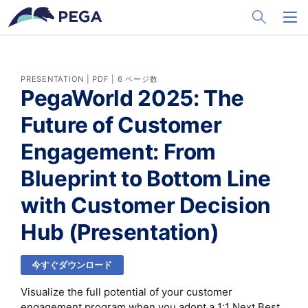
メインコンテンツに飛ぶ
Toggle Sea
Toggl
PRESENTATION | PDF | 6 ページ数
PegaWorld 2025: The
Future of Customer
Engagement: From
Blueprint to Bottom Line
with Customer Decision
Hub (Presentation)
今すぐダウンロード
Visualize the full potential of your customer
engagement program when you adopt a 1:1 Next Best