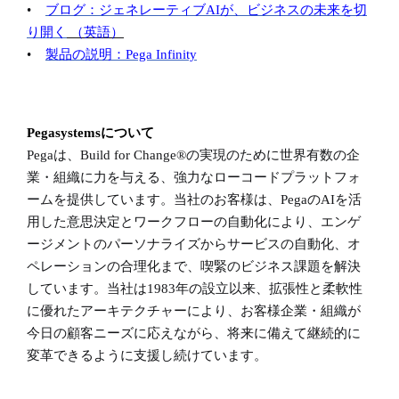
•
ブログ：ジェネレーティブ
AIが、ビジネスの未来を切
り開く
（英語）
•
製品の説明：
Pega Infinity
Pegasystemsについて
Pegaは、Build for Change®の実現のために世界有数の企
業・組織に力を与える、強力なローコードプラットフォ
ームを提供しています。当社のお客様は、PegaのAIを活
用した意思決定とワークフローの自動化により、エンゲ
ージメントのパーソナライズからサービスの自動化、オ
ペレーションの合理化まで、喫緊のビジネス課題を解決
しています。当社は1983年の設立以来、拡張性と柔軟性
に優れたアーキテクチャーにより、お客様企業・組織が
今日の顧客ニーズに応えながら、将来に備えて継続的に
変革できるように支援し続けています。