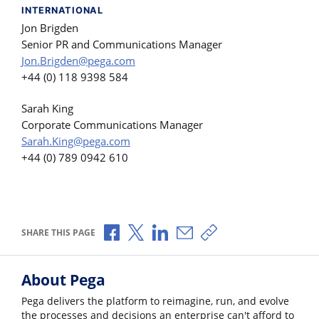
INTERNATIONAL
Jon Brigden
Senior PR and Communications Manager
Jon.Brigden@pega.com
+44 (0) 118 9398 584
Sarah King
Corporate Communications Manager
Sarah.King@pega.com
+44 (0) 789 0942 610
Share via Facebook
Share via X
Share via LinkedIn
Share via Email
Copy share link
SHARE THIS PAGE
About Pega
Pega delivers the platform to reimagine, run, and evolve
the processes and decisions an enterprise can't afford to