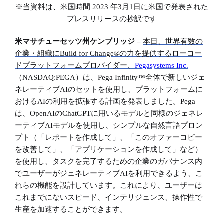
※当資料は、米国時間
2023 年3月1日に米国で発表された
プレスリリースの抄訳です
米マサチューセッツ州ケンブリッジ
–
本日、世界有数の
企業・組織に
Build for Change®の力を提供するローコー
ドプラットフォームプロバイダー、
Pegasystems Inc.
（
NASDAQ:PEGA）は、Pega Infinity™全体で新しいジェ
ネレーティブAIのセットを使用し、プラットフォームに
おけるAIの利用を拡張する計画を発表しました。Pega
は、OpenAIのChatGPTに用いるモデルと同様のジェネレ
ーティブAIモデルを使用し、シンプルな自然言語プロン
プト（「レポートを作成して」、「このオファーコピー
を改善して」、「アプリケーションを作成して」など）
を使用し、タスクを完了するための企業のガバナンス内
でユーザーがジェネレーティブAIを利用できるよう、こ
れらの機能を設計しています。これにより、ユーザーは
これまでにないスピード、インテリジェンス、操作性で
生産を加速することができます。