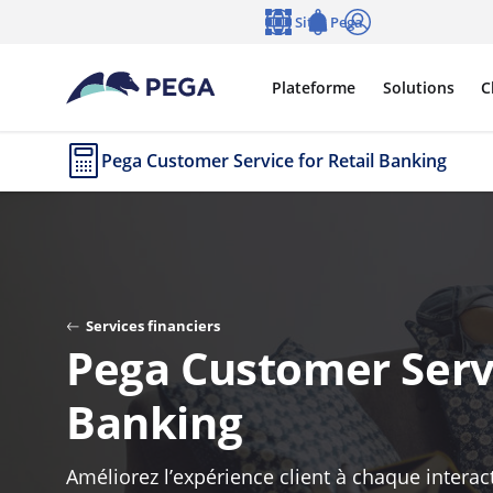
Passer directement au contenu principal
Sites Pega
Langue
Notifications
Se connecter
Plateforme
Solutions
C
Pega Customer Service for Retail Banking
Services financiers
Pega Customer Servi
Banking
Améliorez l’expérience client à chaque interac