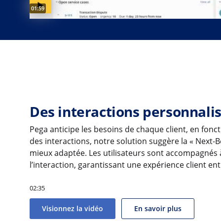
Video duration:
01:59
Des interactions personnali
Pega anticipe les besoins de chaque client, en foncti
des interactions, notre solution suggère la « Next-Bes
mieux adaptée. Les utilisateurs sont accompagnés
l’interaction, garantissant une expérience client e
02:35
Visionnez la vidéo
En savoir plus