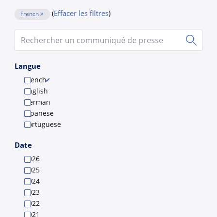
(
Effacer les filtres
)
French
Submit
Langue
French
English
German
Japanese
Portuguese
Date
2026
2025
2024
2023
2022
2021