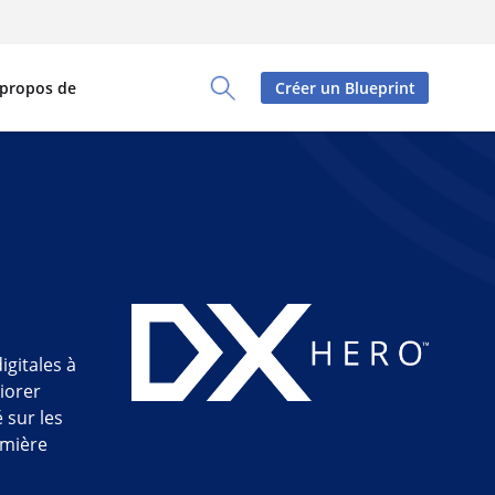
 propos de
Créer un Blueprint
Toggle Search Panel
igitales à
iorer
 sur les
emière