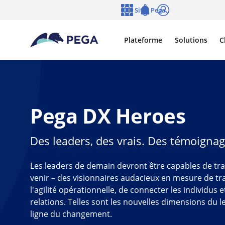
Passer directement au contenu principal
Sites Pega
Langue
Notifications
Se connecter
Plateforme
Solutions
C
Pega DX Heroes
Des leaders, des vrais. Des témoignage
Les leaders de demain devront être capables de tran
venir – des visionnaires audacieux en mesure de tr
l'agilité opérationnelle, de connecter les individus 
relations. Telles sont les nouvelles dimensions du l
ligne du changement.