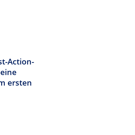
t-Action-
 eine
im ersten