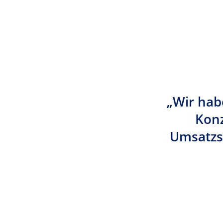
„Wir hab
Konz
Umsatzst