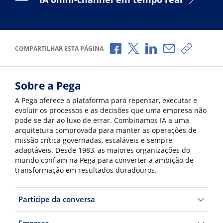
Compartilhar no Facebook
Compartilhar no X
Compartilhar no Li
Compartilhar 
Copiar l
COMPARTILHAR ESTA PÁGINA
Sobre a Pega
A Pega oferece a plataforma para repensar, executar e
evoluir os processos e as decisões que uma empresa não
pode se dar ao luxo de errar. Combinamos IA a uma
arquitetura comprovada para manter as operações de
missão crítica governadas, escaláveis e sempre
adaptáveis. Desde 1983, as maiores organizações do
mundo confiam na Pega para converter a ambição de
transformação em resultados duradouros.
Participe da conversa
Empresa