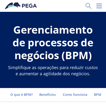
Pular para o conteúdo principal
Toggle Sear
Toggl
Gerenciamento
de processos de
negócios (BPM)
Simplifique as operações para reduzir custos
e aumentar a agilidade dos negócios.
Go to
O que é BPM?
Benefícios
Como funciona
BPM vs