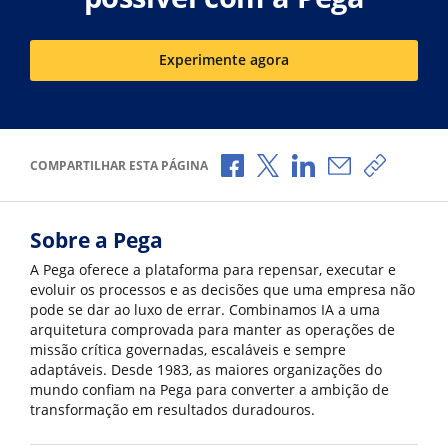
Experimente agora
Compartilhar no Facebook
Compartilhar no X
Compartilhar no Li
Compartilhar 
Copiar l
COMPARTILHAR ESTA PÁGINA
Sobre a Pega
A Pega oferece a plataforma para repensar, executar e
evoluir os processos e as decisões que uma empresa não
pode se dar ao luxo de errar. Combinamos IA a uma
arquitetura comprovada para manter as operações de
missão crítica governadas, escaláveis e sempre
adaptáveis. Desde 1983, as maiores organizações do
mundo confiam na Pega para converter a ambição de
transformação em resultados duradouros.