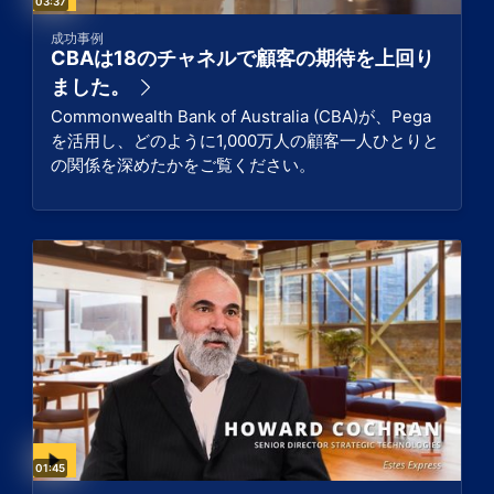
Video duration:
03:37
成功事例
CBAは18のチャネルで顧客の期待を上回り
ました。
Commonwealth Bank of Australia (CBA)が、Pega
を活用し、どのように1,000万人の顧客一人ひとりと
の関係を深めたかをご覧ください。
Video duration:
01:45