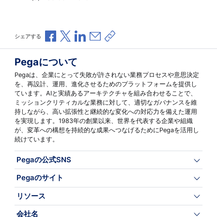
Facebookで共有
Xで共有
LinkedInで共有
メールで共有
共有リンクをコピー
シェアする
Pegaについて
Pegaは、企業にとって失敗が許されない業務プロセスや意思決定
を、再設計、運用、進化させるためのプラットフォームを提供し
ています。AIと実績あるアーキテクチャを組み合わせることで、
ミッションクリティカルな業務に対して、適切なガバナンスを維
持しながら、高い拡張性と継続的な変化への対応力を備えた運用
を実現します。1983年の創業以来、世界を代表する企業や組織
が、変革への構想を持続的な成果へつなげるためにPegaを活用し
続けています。
Pegaの公式SNS
Pegaのサイト
リソース
会社名