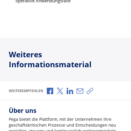
operative Anwendungsfälle
Weiteres
Informationsmaterial
Über Facebook teilen
Über X teilen
Über LinkedIn teilen
Über E-Mail teilen
Link zum Teilen ko
WEITEREMPFEHLEN
Über uns
Pega bietet die Plattform, mit der Unternehmen ihre
geschäftskritischen Prozesse und Entscheidungen neu
gestalten, steuern und kontinuierlich weiterentwickeln