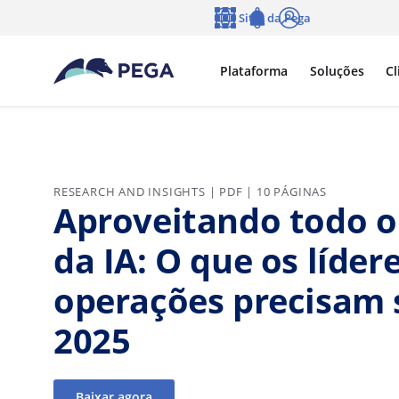
Pular para o conteúdo principal
Sites da Pega
Idioma
Notifications
Log in
Plataforma
Soluções
Cl
RESEARCH AND INSIGHTS | PDF | 10 PÁGINAS
Aproveitando todo o
da IA: O que os líder
operações precisam
2025
Baixar agora