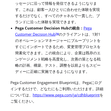
ッセージに沿って情報を発信できるようになり
ま
す。これは、顧客一人ひとりに合わせた体験を実現
するだけでなく、すべてのチャネルで一貫した、
ブ
ランドに沿った体験を実現できます。
Pega Customer Decision Hub
Pega
の統合：
Customer Decision Hub
1
1
TM
のクライアントは、
対
のオペレーションマネージャーにブループリントを
すぐにインポートできるため、変更管理プロセスを
簡素化できます。この統合により、企業は既存のエ
ンゲージメント戦略を高度化し、次善の策となる戦
略の計画、構築、テスト、調整を以前よりもスピー
ディーに正確に実施できるようになります。
Pega Customer Engagement Blueprint
Pega
は、
にログ
インするだけで、どなたにもご利用いただけます。詳細
https://www.pega.com/ja/cdhblueprint
については、
を
ご覧ください。