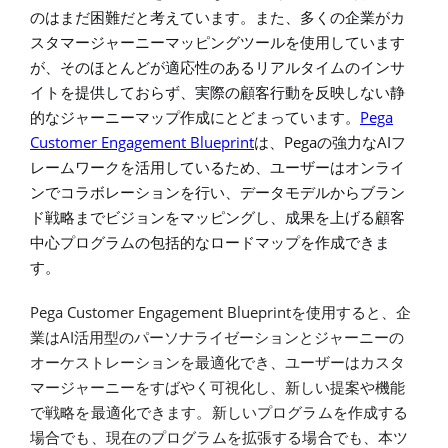
のはまだ困難だと考えています。また、多くの企業がカ
スタマージャーニーマッピングツールを使用しています
が、そのほとんどが適応性のあるリアルタイムのインサ
イトを提供しておらず、実際の顧客行動を反映しない静
Pega
的なジャーニーマップ作成にとどまっています。
Customer Engagement Blueprint
Pega
AI
は、
の強力な
フ
レームワークを活用しているため、ユーザーはオンライ
ンでコラボレーションを行い、データモデルからブラン
ド戦略までビジョンをマッピングし、成果を上げる顧客
中心プログラムの包括的なロードマップを作成できま
す。
Pega Customer Engagement Blueprint
を使用すると、企
AI
業は
活用型のパーソナライゼーションとジャーニーの
オーケストレーションを最適化でき、ユーザーはカスタ
マージャーニーをすばやく可視化し、新しい提案
や機能
で戦略を最適化できます。新しいプログラムを作成する
場合でも、現在のプログラムを拡張する場合でも、
本ツ