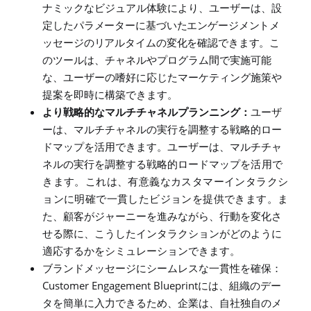
ナミックなビジュアル体験により、ユーザーは、
設
定したパラメーターに基づいたエンゲージメントメ
ッセージのリアルタイムの変化を確認できます。
こ
のツールは、チャネルやプログラム間で実施可能
な、ユーザーの嗜好に応じたマーケティング施策や
提案を即時に構築できます
。
より戦略的なマルチチャネルプランニング：
ユーザ
ーは、マルチチャネルの実行を調整する戦略的ロー
ドマップを活用できます。ユーザーは、マルチチャ
ネルの実行を調整する戦略的ロードマップを
活用で
きます。これは、有意義なカスタマーインタラクシ
ョンに明確で一貫したビジョンを提供できます。
ま
た、顧客がジャーニーを進みながら、行動を変化さ
せる際に、こうしたインタラクションがどのように
適応するかをシミュレーションできます。
ブランドメッセージにシームレスな一貫性を確保：
Customer Engagement Blueprint
には、組織のデー
タを簡単に入力できるため、企業は、自社独自のメ