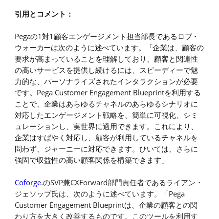
引用とコメント：
Pega
1
1
の
対
顧客エンゲージメント担当部長であるロブ・
ウォーカーは次のように述べています。「企業は、
顧客の
要求が高まっていることを理解しており、顧客と関連性
の高いサービスを提供し続けるには、スピーディーで魅
力的な、パーソナライズされたインタラクションが必要
Pega Customer Engagement Blueprint
です。
を利用する
ことで、企業はあらゆるチャネルのあらゆるシナリオに
対応したエンゲージメント戦略を、簡単に可視化、シミ
ュレーションし、実世界に適用できます。これにより、
企業はすばやく対応し、顧客が利用しているチャネルを
問わず、ジャーニーに対応できます。ひいては、さらに
強固で収益性の高い顧客関係を構築できます」
Coforge
.
SVP
CXForward
の
兼
部門責任者であるライアン・
Pega
ジェソップ氏は、次のように述べています。「
Customer Engagement Blueprint
は、企業の顧客との関
わり方を大きく改善するものです。このツールを利用す