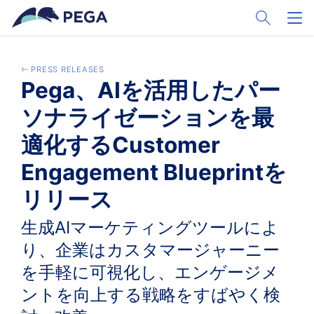
Zum Hauptinhalt wechseln
Toggle Sear
Toggl
PRESS RELEASES
Pega、AIを活用したパー
ソナライゼーションを最
適化するCustomer
Engagement Blueprintを
リリース
生成AIマーケティングツールによ
り、企業はカスタマージャーニー
を手軽に可視化し、エンゲージメ
ントを向上する戦略をすばやく検