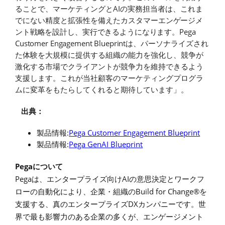
AI
ることで、マーケティングと
の実務担当者は、これま
でにない精度と拡張性を備えたカスタマ
ーエンゲージメ
Pega
ント戦略を設計し、実行できるようになります。
Customer Engagement Blueprint
は、
パーソナライズされ
た体験を大規模に提供する組織の能力を強化し、競争が
激化する市場でクライアントが競争力を維持できるよう
支援します。これが当社顧客のマーケティングプログラ
ムに変革をもたらしてくれると期待しています」。
出典：
:
Pega Customer Engagement Blueprint
製品情報
:
Pega GenAI Blueprint
製品情報
Pega
について
Pega
AI
は、エンタープライズ向け
の意思決定とワークフ
Build for Change®
ローの自動化により、企業・組織の
を
DX
支援する、真のエンタープライズ
カンパニーです。世
界で最も影響力のある企業の多くが、エンゲージメント