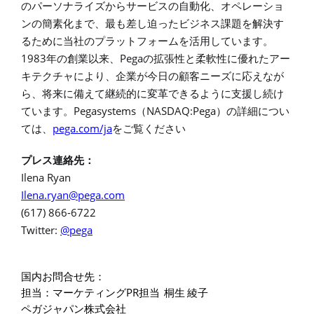
のパーソナライズからサービスの自動化、オペレーショ
ンの簡素化まで、最も差し迫ったビジネス課題を解決す
るために当社のプラットフォームを活用しています。
1983
Pega
年の創業以来、
の拡張性と柔軟性に優れたアー
キテクチャにより、企業が今日の顧客ニーズに応えなが
ら、将来に備えて継続的に変革できるように支援し続け
Pegasystems
NASDAQ:Pega
ています。
（
）の詳細につい
pega.com/ja
ては、
をご覧ください
プレス連絡先：
Ilena Ryan
Ilena.ryan@pega.com
(617) 866-6722
Twitter:
@pega
国内お問合せ先：
PR
担当：マーケティング
担当
桐生
綾子
ペガジャパン株式会社