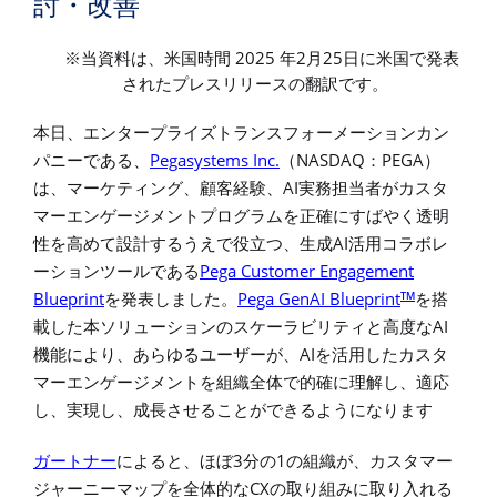
討・改善
2025
2
25
※当資料は、米国時間
年
月
日に米国で発表
されたプレスリリースの翻訳です。
本日、エンタープライズトランスフォーメーションカン
Pegasystems Inc.
NASDAQ
PEGA
パニーである、
（
：
）
AI
は、マーケティング、顧客経験、
実務担当者がカスタ
マーエンゲージメントプログラムを正確にすばやく透明
AI
性を高めて設計するうえで役立つ、生成
活用コラボレ
Pega Customer Engagement
ーションツールである
Blueprint
Pega GenAI Blueprint
TM
を発表しました。
を搭
AI
載した本ソリューションのスケーラビリティと高度な
AI
機能により、あらゆるユーザーが、
を活用したカスタ
マーエンゲージメントを組織全体で的確に理解し、適応
し、実現し、成長させることができるようになります
3
1
ガートナー
によると、ほぼ
分の
の組織が、カスタマー
CX
ジャーニーマップを全体的な
の取り組みに取り入れる