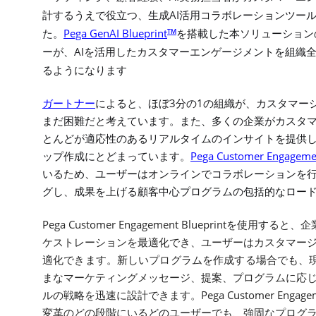
AI
計するうえで役立つ、生成
活用コラボレーションツー
Pega GenAI Blueprint
TM
た。
を搭載した本ソリューション
AI
ーが、
を活用したカスタマーエンゲージメントを組織
るようになります
3
1
ガートナー
によると、ほぼ
分の
の組織が、カスタマー
まだ困難だと考えています。また、多くの企業がカスタ
とんどが適応性のあるリアルタイムのインサイトを提供
Pega Customer Engagemen
ップ作成にとどまっています。
いるため、ユーザーはオンラインでコラボレーションを
グし、成果を上げる顧客中心プログラムの包括的なロー
Pega Customer Engagement Blueprint
を使用すると、企
ケストレーションを最適化でき、ユーザーはカスタマー
適化できます。新しいプログラムを作成する場合でも、
まなマーケティングメッセージ、提案、プログラムに応
Pega Customer Engagem
ルの戦略を迅速に設計できます。
変革のどの段階にいる
どの
ユーザーでも、強固なプログ