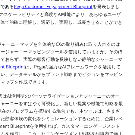
Pega Customer Engagement Blueprint
ルである
を発表しまし
AI
のスケーラビリティと高度な
機能により、あらゆるユーザ
全体で的確に理解し、適応し、実現し、成長させることができ
CX
ジャーニーマップを全体的な
の取り組みに取り入れるのは
マージャーニーマッピングツールを使用していますが、そのほ
しておらず、実際の顧客行動を反映しない静的なジャーニーマ
t Blueprint
Pega
AI
は、
の強力な
フレームワークを活用して
行い、データモデルからブランド戦略までビジョンをマッピン
ドマップを作成できます。
AI
業は
活用型のパーソナライゼーションとジャーニーのオー
ジャーニーをすばやく可視化し、新しい提案
や機能で戦略を最
現在のプログラムを拡張する場合でも、
本ツールは、さまざ
じた顧客体験の変化をシミュレーションするために、企業レベ
ent Blueprint
を使用すれば、カスタマーエンゲージメント
ラムを作成し、こうしたエンゲージメント戦略を組織内で適用