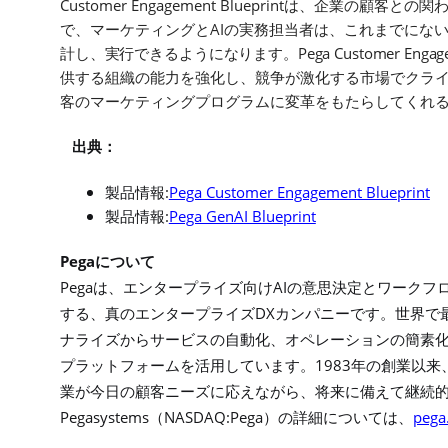
Customer Engagement Blueprint
は、企業の顧客との関
AI
で、マーケティングと
の実務担当者は、これまでにな
Pega Customer Engag
計し、実行できるようになります。
供する組織の能力を強化し、競争が激化する市場でクラ
客のマーケティングプログラムに変革をもたらしてくれ
出典：
:
Pega Customer Engagement Blueprint
製品情報
:
Pega GenAI Blueprint
製品情報
Pega
について
Pega
AI
は、エンタープライズ向け
の意思決定とワークフ
DX
する、真のエンタープライズ
カンパニーです。世界で
ナライズからサービスの自動化、オペレーションの簡素
1983
プラットフォームを活用しています。
年の創業以来
業が今日の顧客ニーズに応えながら、将来に備えて継続
Pegasystems
NASDAQ:Pega
pega
（
）の詳細については、