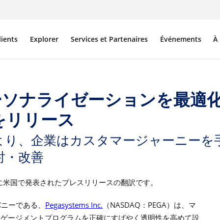
lients
Explorer
Services et Partenaires
Événements
À
ーソナライゼーションを最適化す
intをリリース
により、企業はカスタマージャーニーを
討・改善
に米国で発表されたプレスリリースの翻訳です。
Pegasystems Inc.
NASDAQ
PEGA
パニーである、
（
：
）は、マ
ンゲージメントプログラムを正確にすばやく透明性を高めて設