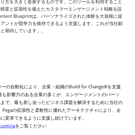
わり方を大きく改善するものです。このツールを利用すること
い精度と拡張性を備えたカスタマ
ーエンゲージメント戦略を設
ement Blueprint
は、
パーソナライズされた体験を大規模に提
イアントが競争力を維持できるよう支援します。これが当社顧
ると期待しています」。
Build for Change®
ローの自動化により、企業・組織の
を支援
最も影響力のある企業の多くが、エンゲージメントのパーソ
化まで、最も差し迫ったビジネス課題を解決するために当社の
Pega
、
の拡張性と柔軟性に優れたアーキテクチャにより、企
的に変革できるように支援し続けています。
.com/ja
をご覧ください