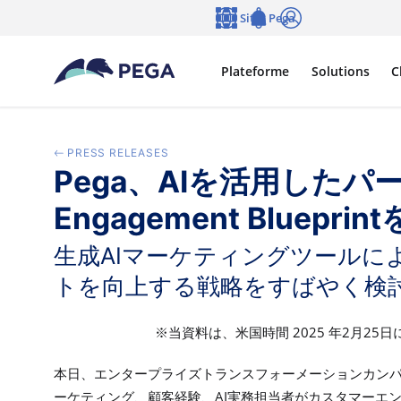
Passer directement au contenu principal
Sites Pega
Langue
Notifications
Se connecter
Plateforme
Solutions
C
PRESS RELEASES
Pega、AIを活用したパ
Engagement Bluepr
生成AIマーケティングツール
トを向上する戦略をすばやく検
2025
2
25
※当資料は、米国時間
年
月
日
本日、エンタープライズトランスフォーメーションカン
AI
ーケティング、顧客経験、
実務担当者がカスタマーエ