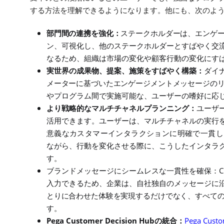
する方法を理解できるようになります。他にも、次のよ
部門間の連携を強化：
ステークホルダーは、エンゲ
ン、可視化し、他のステークホルダーとすばやく交
なるため、組織は市場の変化や顧客行動の変化にす
実世界の成果物、提案、施策をすばやく構築：
ダイ
メーターに基づいたエンゲージメントメッセージの
やプログラム間で実施可能な、ユーザーの嗜好に応
より戦略的なマルチチャネルプランニング：
ユーザ
活用できます。ユーザーは、マルチチャネルの実行
意義なカスタマーインタラクションに明確で一貫し
ながら、行動を変化させる際に、こうしたインタラ
す。
C
ブランドメッセージにシームレスな一貫性を確保：
入力できるため、企業は、自社独自のメッセージに
とりに合わせた体験を実現するだけでなく、すべて
す。
Pega Customer Decision Hub
Pega Custo
の統合：