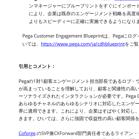
ンマネージャーにブループリントをすぐにインポー
により、企業は既存のエンゲージメント戦略を高度
よりもスピーディーに正確に実施できるようになり
Pega Customer Engagement Blueprint
Pega
は、
にログ
https://www.pega.com/ja/cdhblueprint
いては、
をご覧
引用とコメント：
Pega
1
1
の
対
顧客エンゲージメント担当部長であるロブ・
が高まっていることを理解しており、顧客と関連性の高
Pega 
ーソナライズされたインタラクションが必要です。
あらゆるチャネルのあらゆるシナリオに対応したエンゲ
界に適用できます。これにより、企業はすばやく対応し
きます。ひいては、さらに強固で収益性の高い顧客関係
Coforge
.
SVP
CXForward
の
兼
部門責任者であるライアン・