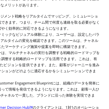
うなメリットがあります。
ージメント戦略をリアルタイムでマッピング、シミュレ
ーショ
流できます。つまり、チーム間で何度も連絡を取る必要がなく
ばやく効率的に対応できるようになります。
ナミックなビジュアル体験により、ユーザーは、
設定したパラ
リアルタイムの変化を確認できます。
このツールは、チャネル
じたマーケティング施策や提案を即時に構築できます
。
ーは、マルチチャネルの実行を調整する戦略的ロードマップを
を調整する戦略的ロードマップを
活用できます。これは、有
たビジョンを提供できます。
また、顧客がジャーニーを進み
クションがどのように適応するかをシミュレーションできま
ustomer Engagement Blueprint
には、組織のデータを簡単に
沿って情報を発信できるようになり
ます。これは、顧客一人ひ
のチャネルで一貫した、
ブランドに沿った体験を実現できま
mer Decision Hub
1
1
TM
のクライアントは、
対
のオペレーショ