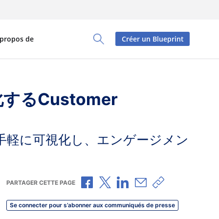
 propos de
Créer un Blueprint
Toggle Search Panel
るCustomer
手軽に可視化し、エンゲージメン
Partager via Facebook
Partager via X
Partager via LinkedIn
Partager par e-mail
Copier le lien
PARTAGER CETTE PAGE
Se connecter pour s’abonner aux communiqués de presse