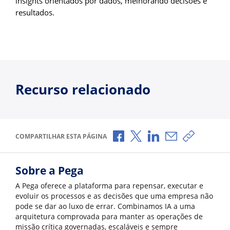
insights orientados por dados, melhorando decisões e
resultados.
Recurso relacionado
Compartilhar no Facebook
Compartilhar no X
Compartilhar no Li
Compartilhar p
Copiar li
COMPARTILHAR ESTA PÁGINA
Sobre a Pega
A Pega oferece a plataforma para repensar, executar e
evoluir os processos e as decisões que uma empresa não
pode se dar ao luxo de errar. Combinamos IA a uma
arquitetura comprovada para manter as operações de
missão crítica governadas, escaláveis e sempre