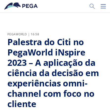
Pular para o conteúdo principal
Toggle Sear
Toggl
PEGAWORLD | 16:58
Palestra do Citi no
PegaWorld iNspire
2023 – A aplicação da
ciência da decisão em
experiências omni-
channel com foco no
cliente