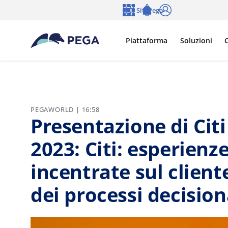
Vai direttamente al contenuto principale
Siti Pega
Lingua
Notifications
Accedi
Piattaforma
Soluzioni
C
PEGAWORLD | 16:58
Presentazione di Cit
2023: Citi: esperien
incentrate sul client
dei processi decision