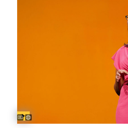
Captions available
Sottotitoli disponibili