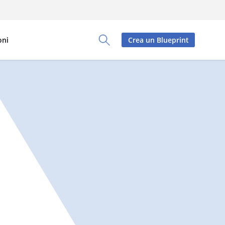
oni
Crea un Blueprint
Toggle Search Panel