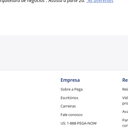
rquitetura de negócios". Assista à parte 2a:
“As diferentes
Empresa
Re
Sobre a Pega
Rel
Escritórios
Víd
pr
Carreiras
Ava
Fale conosco
Par
US: 1-888-PEGA-NOW
con