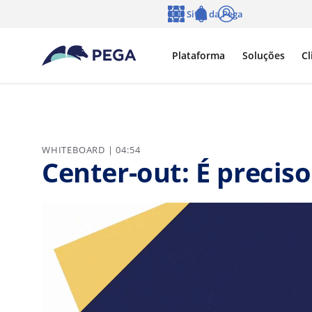
Pular para o conteúdo principal
Sites da Pega
Idioma
Notifications
Log in
Plataforma
Soluções
Cl
WHITEBOARD | 04:54
Center-out: É precis