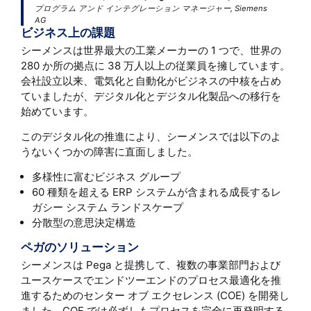
プログラム アンド インテグレーション マネージャー, Siemens
AG
ビジネス上の課題
シーメンスは世界最大の工業メーカーの 1 つで、世界の
280 か所の拠点に 38 万人以上の従業員を擁しています。
会社設立以来、電気化と自動化がビジネスの中核を占め
ていましたが、デジタル化とデジタル化製品への移行を
始めています。
このデジタル化の推進により、シーメンスでは以下のよ
うないくつかの障害に直面しました。
多様性に富むビジネス グループ
60 種類を超える ERP システムが含まれる成長するレ
ガシー システム ランドスケープ
分散型の意思決定構造
ペガのソリューション
シーメンスは Pega と提携して、複数の事業部門および
ユースケースでエンドツーエンドのプロセス最適化を推
進するためのセンター オブ エクセレンス (COE) を開発し
ました。COE では必ずしもプロセスを完全に再発明する