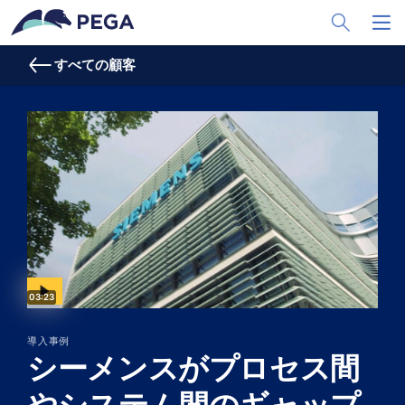
メインコンテンツに飛ぶ
Toggle Sea
Toggl
すべての顧客
Video duration:
03:23
導入事例
シーメンスがプロセス間
やシステム間のギャップ