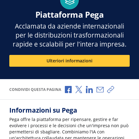
Piattaforma Pega
Acclamata da aziende internazionali
per le distribuzioni trasformazionali
rapide e scalabili per l'intera impresa.
Ulteriori informazioni
Condividi via Facebook
Condividi via X
Condividi via LinkedI
Condividi via e-
Copia link p
CONDIVIDI QUESTA PAGINA
Informazioni su Pega
Pega offre la piattaforma per ripensare, gestire e far
evolvere i processi e le decisioni che un'impresa non può
permettersi di sbagliare. Combiniamo l'IA con
un'architettura collaudata per mantenere le operazioni