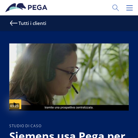
Vai direttamente al contenuto principale
Toggle Sear
Toggl
Tutti i clienti
Video duration:
03:23
STUDIO DI CASO
Siemens usa Pega per