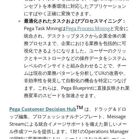
ンセプトを本番環境に対応したアプリケーション
にすばやく正確に変換できます。
最適化されたタスクおよびプロセスマイニング：
Pega Task Mining
Pega Process Mining
は
と完全に
統合され、デスクトップタスクから企業全体の業
務プロセスまで、企業における業務を包括的に可
視化できるようになりました。ユーザーのクリッ
クとキーストロークなどの操作データをシステム
レベルのインサイトと組み合わせることで、チー
UX
ムは現在の業務パターンを分析して
の改善や、
非効率性を発見して自動化の機会を特定につなげ
Pega Blueprint
ます。これらは、
に直接反映され業
務変革のスピードを加速させます。
TM
Pega Customer Decision Hub
は、ドラッグ＆ドロ
Message
ップ編集、プロフェッショナルテンプレート、
Stream
による統合イメージサポートを備えた新しいメー
1
1
Operations Manager
ル作成ツールを提供します。
対
の