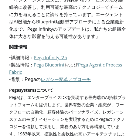
続的に改善し、利用可能な最高のテクノロジーでチーム
に力を与えることに誇りを持っています。エージェント
AI
Blueprint
型
機能から
駆動型アプローチによる企業最新
Pega Infinity
化まで、
のアップデートは、私たちの組織全
体に大きな影響を与える可能性があります」
関連情報
•
Pega Infinity '25
詳細情報
：
•
Pega Blueprint
Pega Agentic Process
製品情報
：
および
Fabric
•
Pega
背景
：
の
レガシー変革アプローチ
Pegasystems
について
Pega
DX
AI
は、エンタープライズ
を実現する最先端の
搭載プラ
ットフォームを提供します。世界有数の企業・組織が、ワー
クフローの自動化、顧客体験のパーソナライズ、レガシーシ
Pega
ステムのモダナイゼーションを実現するために
のテクノ
ロジーを信頼して採用し、業務のあり方を再構築していま
1983
す。
年以来、拡張性と柔軟性の高いアーキテクチャによ