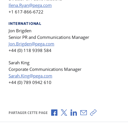
Ilena.Ryan@pega.com
+1 617-866-6722
INTERNATIONAL
Jon Brigden
Senior PR and Communications Manager
Jon.Brigden@pega.com
+44 (0) 118 9398 584
Sarah King
Corporate Communications Manager
Sarah.King@pega.com
+44 (0) 789 0942 610
Partager via Facebook
Partager via X
Partager via LinkedIn
Partager par e-mail
Copier le lien
PARTAGER CETTE PAGE