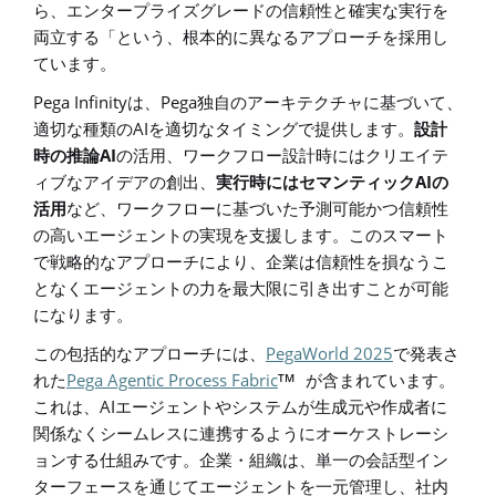
ら、エンタープライズグレードの信頼性
と
確実な実行を
両立する「
という、根本的に異なるアプローチを採用し
ています。
Pega Infinity
Pega
は、
独自のアーキテクチャに基づいて、
AI
適切な種類の
を適切なタイミングで提供します。
設計
AI
時の推論
の活用、ワークフロー設計時にはクリエイテ
AI
ィブなアイデアの創出、
実行時にはセマンティック
の
活用
など、ワークフローに基づいた予測可能かつ信頼性
の高いエージェントの実現を支援します。このスマート
で戦略的なアプローチにより、企業は信頼性を損なうこ
となくエージェントの
力を最大限に引き出すことが可能
になります
。
PegaWorld 2025
この包括的なアプローチには、
で発表さ
Pega Agentic Process Fabric
TM
れた
が含まれています。
AI
これは、
エージェントやシステムが生成元や作成者に
関係なくシームレスに連携するようにオーケストレーシ
ョン
する仕組みです
。
企業・
組織は、単一の会話型イン
ター
フェース
を通じてエージェントを一元管理し、社内