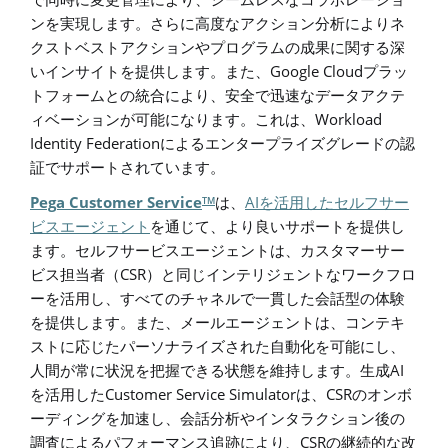
で同時に変更管理により、シームレスなコラボレーショ
ンを実現します。さらに高度なアクション分析によりネ
クストベストアクションやプログラムの成果に関する深
Google Cloud
いインサイトを提供します。また、
プラッ
トフォームとの統合により、安全で迅速なデータアクテ
Workload
ィベーションが可能になります。これは、
Identity Federation
によるエンタープライズグレードの認
証でサポートされています。
Pega Customer Service
AI
TM
は、
を活用したセルフサー
ビスエージェント
を通じて、より良いサポートを提供し
ます。セルフサービスエージェントは、カスタマーサー
CSR
ビス担当者（
）と同じインテリジェントなワークフロ
ーを活用し、すべてのチャネルで一貫した会話型の体験
を提供します。また、メールエージェントは、コンテキ
ストに応じたパーソナライズされた自動化を可能にし、
AI
人間が常に状況を把握できる状態を維持します。生成
Customer Service Simulator
CSR
を活用した
は、
のオンボ
ーディングを加速し、会話分析やインタラクション後の
CSR
調査によるパフォーマンス追跡により、
の継続的な改