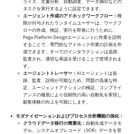
ライズ、文書分析、自動調査、データ抽出などの
タスクを実行するように設定できます。
エージェント作成のアドホックワークフロー：
権
限が付与されたランタイムユーザーは、ワークフ
ローの作成、検証、実行を即座に行うために、
Pega Platform Design
エージェントに作業を説明
することで、専門的なアドホック作業の計画を作
成できます。すべてのインタラクションは追跡、
監査され、適切な承認を受けることで管理されま
す。
AI
エージェントトレーサー：
エージェントは追
跡、監査、説明が可能なため、問題の迅速な特
定、エージェントアクションの検証、コンプライ
アンスの徹底
により
信頼性の高い自動化
を実現し
顧客体験の向上を可能にします。
モダナイゼーションおよびプロセス分析機能の強化：
クラウドデータ移行の簡素化：
自動生成データモ
SOR
デル、システムオブレコード（
）データを管