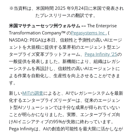
2025
9
24
※当資料は、米国時間
年
月
日に米国で発表され
たプレスリリースの翻訳です。
––
The Enterprise
米国マサチューセッツ州ウォルサム
Transformation Company
Pegasystems Inc .
(
TM
の
NASDAQ: PEGA)
AI
は本日、信頼性と予測性の高い
エージ
ェントを大規模に提供する業界初のエージェント型エン
Pega Infinity '25
タープライズ変革プラットフォーム、
の
一般提供を発表しました。新機能により、組織はレガシ
AI
ーシステムを再設計し、信頼性の高い
エージェントに
よる作業を自動化し、生産性を向上させることができま
す。
MIT
AI
新しい
の調査
によると、
でレガシーシステムを最新
化するエンタープライズリーダーは、
従来の
エージェン
AI
ト型
ソリューションでは十分
な成果が得られていない
ことが明らかになりました。実際、
エンタープライズ向
AI
95%
け
イニシアティブの
が失敗に終わっています。
Pega Infinity
AI
は、
の創造的可能性を
最大限に活かし
なが