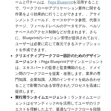
IT
Pega Blueprint
ームと
チームは、
を活用すること
で、ワークフローやアプリケーション要件に関する
作業を
より
効果的に行うことができます。、アサイ
ンメントフィールド、ケースやデータ参照、代替ス
テージ、フィールドレベルのデータモデル、ペルソ
ナベースのアクセス制御などが含まれます。
さら
Blueprint
に、
のバージョン管理が
提供されており
、
ユーザーは
必要に応じて復元できるスナップショッ
トを作成できます。
クリエイティブワークフロー設計のためのデザイン
Pega Blueprint
エージェント：
デザインエージェント
は、エキスパートの監督と監査機能のもと、ドメイ
ン間のワークフローを提案・改善します。業界の専
門知識、企業知識、人間のインサイトを組み合わせ
ることで
影響力のある管理されたプロセスを迅速に
提供します。
実行用ランタイムエージェント：
ランタイムエージ
AI
ェントはセマンティック
を
活用
して
ユーザの
リク
エストを理解し
た上で
、最適なワークフローを段階