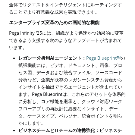
全体でリクエストをインテリジェントにルーティング
す
ることでより
有意義な成果を実現できます。
エンタープライズ変革のための画期的な機能
Pega Infinity '25
には、組織がより迅速かつ効果的に変革
できるよう支援する次のようなアップデートが含まれて
います。
AI
Pega Blueprint
TM
レガシー分析用
エージェント：
の
拡張機能には、ビデオ、ドキュメント、画像、プロ
セス図、データおよび統合ファイル、ソースコード
分析など、企業が既存のレガシーシステム資産から
インサイトを抽出できるエージェントが含まれてい
Pega Blueprint
ます。
は、これらのアセットを
体系的
に
分析し、コア機能を継承と、クラウド対応ワーク
フローアプリの再設計に必要なインサイト、デー
タ、ケースタイプ、ペルソナ、統合
ポイント
を明ら
かにします。
IT
ビジネスチームと
チームの連携強化：
ビジネスチ