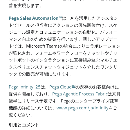
善を実現します。
Pega Sales Automation™
AI
は、
を活用したアシスタン
トでセールス担当者にアクションの優先順位付け、スケ
ジュール設定とコミュニケーションの自動化、パフォー
マンス向上のための提案を行います。新しいアップデー
Microsoft Teams
トでは、
の統合によりコラボレーション
が強化され、フォームやワークフローをチャットやチャ
ットボットのインタラクションに直接組み込むマルチエ
クスペリエンスチャットウィジェットを介したワンクリ
ックでの販売が可能になります。
Pega Infinity '25
Pega Cloud
TM
は、
の既存のお客様向けに
Pega Agentic Process Fabric
提供を開始しており、
は来月
Pega
後半にリリース予定です。
のエンタープライズ変革
www.pega.com/ja/infinity
機能の詳細については、
をご
覧ください。
引用とコメント