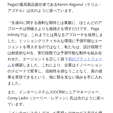
Pega
Kerim Akgonul
の最高製品責任者である
（ケリム・
アゴナル）は次のように述べています。
AI
「生成
に関する過剰な期待とは裏腹に、ほとんどのア
Pega
プローチは明確さよりも複雑さを増すだけです。
Infinity
では、これまでとは異なるアプローチを採用しま
した。ミッションクリティカルな環境に予測不能なエー
ジェントを導入するのではなく、私たちは、設計段階で
AI
は創造的な
を、実行段階では予測可能な動作を組み合
わせた、エージェントを正しく扱う
初のプラットフォー
ム
を構築しました。これにより、企業はイノベーション
のスピードで変革し、信頼性を損なうことなく、真の成
果を実現できるという、他に類を見ない強みを手に入れ
ました」
CRM
また、インターシステムズの
シニアマネージャー、
Corey Ledin
（コーリー・レディン）氏は次のように述べ
ています。
「インターシステムズは、お客様へのサービス方法を継