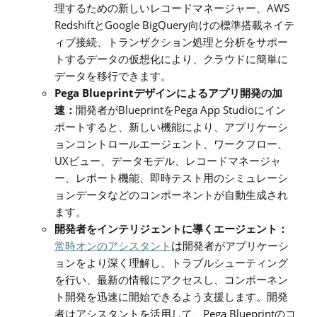
AWS
理するための新しいレコードマネージャー、
Redshift
Google BigQuery
と
向けの標準搭載ネイテ
ィブ接続、トランザクション処理と分析をサポー
トするデータの仮想化により、クラウドに簡単に
データを移行できます。
Pega Blueprint
デザインによるアプリ開発の加
Blueprint
Pega App Studio
速：
開発者が
を
にイン
ポートすると、新しい機能により、アプリケーシ
ョンコントロールエージェント、ワークフロー、
UX
ビュー、データモデル、レコードマネージャ
ー、レポート機能、即時テスト用のシミュレーシ
ョンデータなどのコンポーネントが自動生成され
ます。
開発者をインテリジェントに導くエージェント：
は
常時オンのアシスタント
開発者がアプリケーシ
ョンをより深く理解し、トラブルシューティング
を行い、最新の情報にアクセスし、コンポーネン
ト開発を迅速に開始できるよう支援します。開発
Pega Blueprint
者はアシスタントを活用して、
のコ