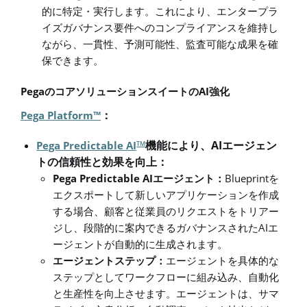
的に特定・実行します。これにより、エンタープラ
イズガバナンス要件へのコンプライアンスを維持し
ながら、一貫性、予測可能性、監査可能な成果を確
保できます。
Pega
AI
のコアソリューションスイートの
強化
Pega Platform™
：
AI
Pega Predictable AI
機能により、
エージェン
TM
トの信頼性と効果を向上：
Pega Predictable AI
Blueprint
エージェント：
を
エクスポートして新しいアプリケーションを作成
する場合、顧客と従業員のリクエストをトリアー
AI
ジし、段階的に案内できるガバナンスされた
エ
ージェントが自動的に生成されます。
エージェントステップ：
エージェントを具体的な
ステップとしてワークフローに組み込み、自動化
と生産性を向上させます。エージェントは、サマ