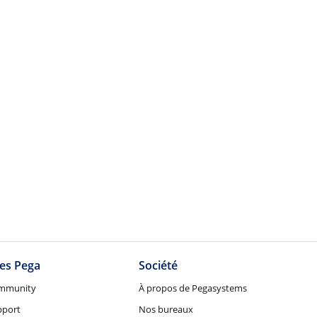
tes Pega
Société
mmunity
À propos de Pegasystems
pport
Nos bureaux