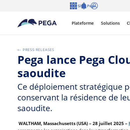
Passer directement au contenu principal
Sites Pega
Langue
Notifications
Se connecter
Plateforme
Solutions
C
PRESS RELEASES
Pega lance Pega Clo
saoudite
Ce déploiement stratégique pe
conservant la résidence de le
saoudite.
WALTHAM, Massachusetts (USA) – 28 juillet 2025 –