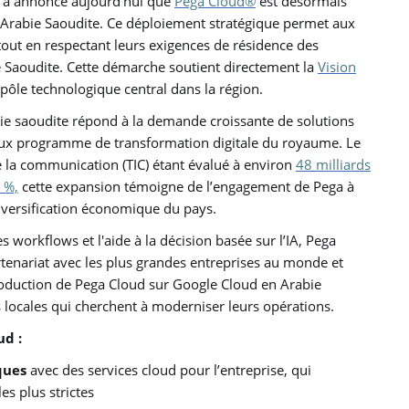
, a annoncé aujourd’hui que
Pega Cloud®
est désormais
 Arabie Saoudite. Ce déploiement stratégique permet aux
 tout en respectant leurs exigences de résidence des
e Saoudite. Cette démarche soutient directement la
Vision
 pôle technologique central dans la région.
ie saoudite répond à la demande croissante de solutions
itieux programme de transformation digitale du royaume. Le
 la communication (TIC) étant évalué à environ
48 milliards
 %,
cette expansion témoigne de l’engagement de Pega à
diversification économique du pays.
 workflows et l'aide à la décision basée sur l’IA, Pega
rtenariat avec les plus grandes entreprises au monde et
roduction de Pega Cloud sur Google Cloud en Arabie
 locales qui cherchent à moderniser leurs opérations.
ud :
ques
avec des services cloud pour l’entreprise, qui
s plus strictes